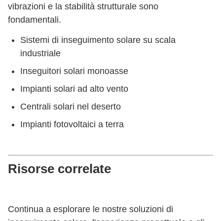
vibrazioni e la stabilità strutturale sono
Resistenza
fondamentali.
alla nebbia
800 ore
Sistemi di inseguimento solare su scala
salina
industriale
Temperatura
Da -40°C a
Inseguitori solari monoasse
operativa
+65°C
Impianti solari ad alto vento
Estremità
Centrali solari nel deserto
Tipo di
dell'occhio
montaggio
Impianti fotovoltaici a terra
(personalizzabile)
Colpo
Personalizzabile
Risorse correlate
Lunghezza
Personalizzabile
totale
Continua a esplorare le nostre soluzioni di