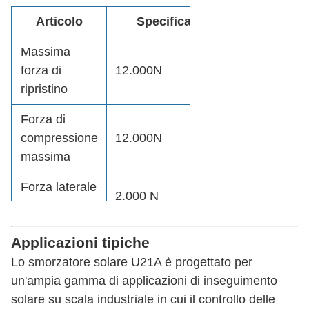
Articolo
Specifica
Massima
forza di
12.000N
ripristino
Forza di
compressione
12.000N
massima
Forza laterale
2.000 N
massima
Velocità di
Applicazioni tipiche
42mm/s
smorzamento
Lo smorzatore solare U21A è progettato per
un'ampia gamma di applicazioni di inseguimento
Grado di
IP66
solare su scala industriale in cui il controllo delle
protezione