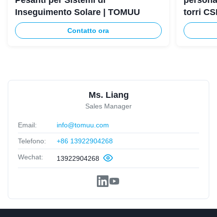
Pesanti per Sistemi di
persona
Inseguimento Solare | TOMUU
torri C
Contatto ora
Ms. Liang
Sales Manager
Email:
info@tomuu.com
Telefono:
+86 13922904268
Wechat:
13922904268