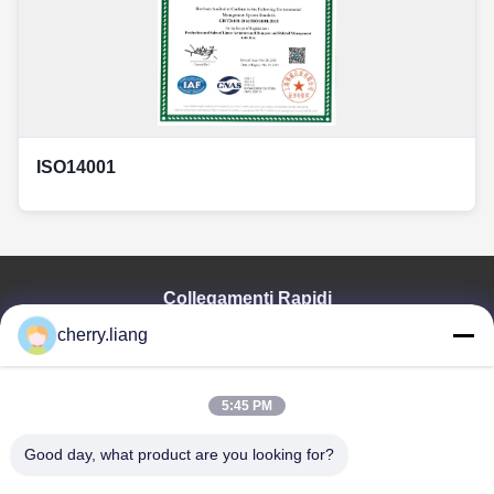
ISO14001
Collegamenti Rapidi
cherry.liang
Casa
Prodotti
Mostra VR
5:45 PM
Chi Siamo
Contattaci
Good day, what product are you looking for?
Notizie