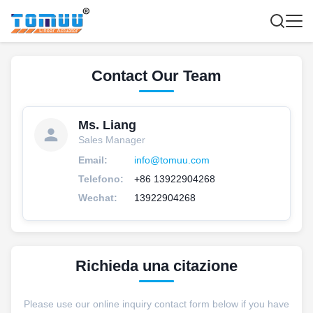
Contact Our Team
Ms. Liang
Sales Manager
Email:
info@tomuu.com
Telefono:
+86 13922904268
Wechat:
13922904268
Richieda una citazione
Please use our online inquiry contact form below if you have