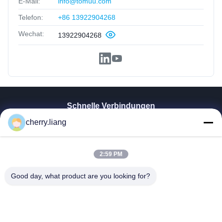
E-Mail:
info@tomuu.com
Telefon:
+86 13922904268
Wechat:
13922904268
Schnelle Verbindungen
cherry.liang
Startseite
Produkte
VR Show
2:59 PM
Über Uns
Kontakt
Good day, what product are you looking for?
Nachrichten
Alle Fälle
Unterstützung