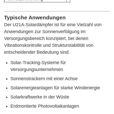
Resistenz gegen Salzspray
800 Stunden
Typische Anwendungen
-40°C bis
Betriebstemperatur
Der U21A-Solardämpfer ist für eine Vielzahl von
+65°C
Anwendungen zur Sonnenverfolgung im
Versorgungsbereich konzipiert, bei denen
Augenend
Typ der Montage
Vibrationskontrolle und Strukturstabilität von
(anpassbar)
entscheidender Bedeutung sind.
Schlaganfall
Anpassbar
Solar-Tracking-Systeme für
Gesamtlänge
Anpassbar
Versorgungsunternehmen
Sonnenstrackern mit einer Achse
Solarenergieanlagen für starke Windenergie
Solarkraftwerke in der Wüste
Erdmontierte Photovoltaikanlagen