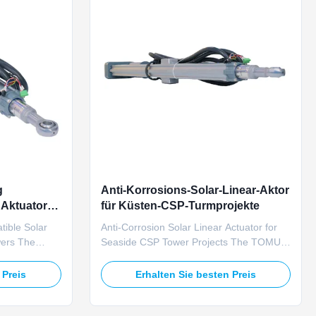
g
Anti-Korrosions-Solar-Linear-Aktor
 Aktuator
für Küsten-CSP-Turmprojekte
ible Solar
Anti-Corrosion Solar Linear Actuator for
wers The
Seaside CSP Tower Projects The TOMUU
ible solar
U23D anti-corrosion solar linear actuator
 to match all
features double-layer coated metal
 Preis
Erhalten Sie besten Preis
racking
housing specifically engineered to resist
SP tower
seaside salt mist corrosion for coastal
g on 24V DC
CSP tower heliostat tracking applications.