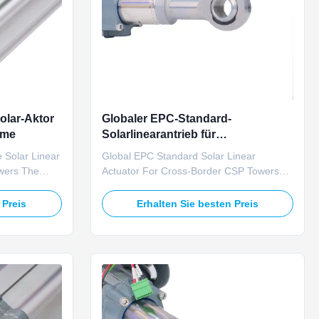
olar-Aktor
Globaler EPC-Standard-
rme
Solarlinearantrieb für
grenzüberschreitende CSP-Türme
 Solar Linear
Global EPC Standard Solar Linear
wers The
Actuator For Cross-Border CSP Towers
 custom
The TOMUU U23D global EPC standard
is engineered
solar linear actuator meets unified
 Preis
Erhalten Sie besten Preis
travel length
international construction standards for
d solar tower
cross-border solar tower concentrated
 on 24V DC
solar power projects. Operating at 24V DC
.
rated voltage, it delivers exceptional ...