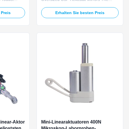
heavy-duty
TOMUU U23D heavy-load solar linear
se-built for
actuator is engineered specifically for
 Preis
Erhalten Sie besten Preis
on utility CSP
driving oversized large-format heliostat
t. It delivers
mirror frames in utility solar tower CSP
push-pull
plants. Operating at 24V DC, this robust
actuator delivers steady 40...
inear-Aktor
Mini-Linearaktuatoren 400N
liostaten
Mikroskop-Laborproben-