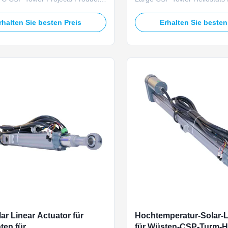
 TOMUU U23D fully certified
Overview The TOMUU U23D 
ear actuator meets international
solar linear actuator is purpo
rhalten Sie besten Preis
Erhalten Sie besten
 standards for cross-border EPC
large heliostat mirror arrays 
er heliostat tracking systems.
solar towers with 24V DC inpu
 at 24V DC voltage, this actuator
stable 40,000N bidirectional 
balanced ...
force and 55,000N ...
ar Linear Actuator für
Hochtemperatur-Solar-L
ten für
für Wüsten-CSP-Turm-He