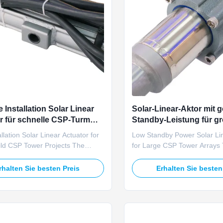
 Installation Solar Linear
Solar-Linear-Aktor mit g
r für schnelle CSP-Turm
Standby-Leistung für g
e
Turmarrays
allation Solar Linear Actuator for
Low Standby Power Solar Li
ild CSP Tower Projects The
for Large CSP Tower Array
D fast-install solar linear
U23D low standby power sola
streamlines on-site assembly
actuator minimizes idle powe
rhalten Sie besten Preis
Erhalten Sie besten
 for quick-deployment solar
consumption for large multi-
iostat mirror frames. Operating at
tower heliostat arrays. Oper
ltage, this actuator delivers
DC power supply, it delivers
40,000N push-pull ...
40,000N push-pull dynamic thr