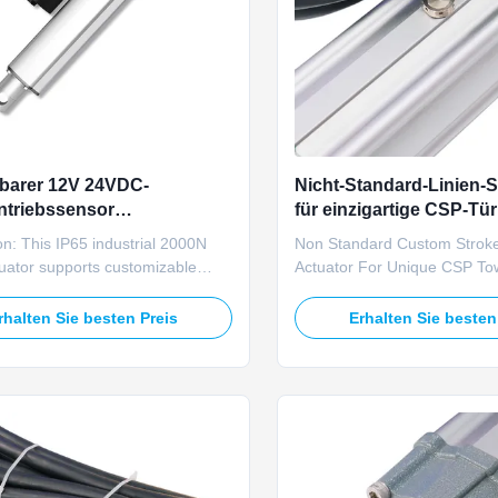
barer 12V 24VDC-
Nicht-Standard-Linien-S
ntriebssensor
für einzigartige CSP-Tü
ichtes Schutzniveau
on: This IP65 industrial 2000N
Non Standard Custom Stroke
chwerlast
tuator supports customizable
Actuator For Unique CSP To
gth, providing tailored linear
TOMUU U23D non-standard
tions for special industrial
stroke solar linear actuator 
rhalten Sie besten Preis
Erhalten Sie besten
t, non-standard machinery, and
to meet irregular proprietary 
ed automation systems..
demands for custom-designe
: Parameter Specification
heliostat frames. Operating
12V DC / 24V DC Max Load ...
power supply, this actuator ..