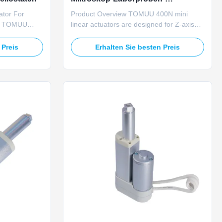
Hebebühnen
ator For
Product Overview TOMUU 400N mini
ts TOMUU
linear actuators are designed for Z-axis
ear actuator
lifting stages in biological and
 high
metallographic microscopes. These
 Preis
Erhalten Sie besten Preis
 solar tower
compact actuators feature 12V/24V dual
ower supply.
voltage compatibility and IP65 dustproof
ted load,
housing. With built-in Hall sensor
 IP66 ...
technology, they deliver micron-level ...