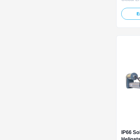
Overview
solar lin
E
bankable
solar tow
Operating
delivers 
IP66 Sol
Heliosta