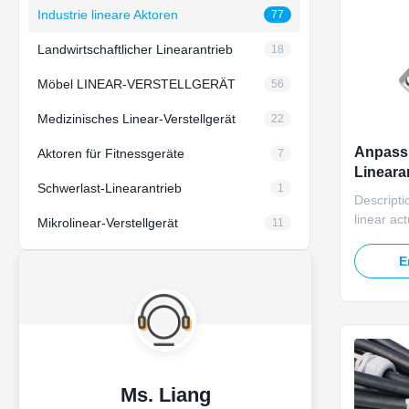
Industrie lineare Aktoren
77
Landwirtschaftlicher Linearantrieb
18
Möbel LINEAR-VERSTELLGERÄT
56
Medizinisches Linear-Verstellgerät
22
Anpass
Aktoren für Fitnessgeräte
7
Lineara
Schwerlast-Linearantrieb
1
Wasserd
Descripti
2000N S
linear ac
Mikrolinear-Verstellgerät
11
stroke len
drive solu
E
equipmen
customiz
Parameter
Voltage 
Ms. Liang