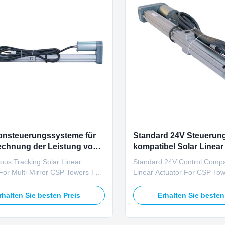
onsteuerungssysteme für
Standard 24V Steuerun
echnung der Leistung von
kompatibel Solar Linear
schen Stromleitungen
für CSP-Türme
ous Tracking Solar Linear
Standard 24V Control Compat
For Multi-Mirror CSP Towers The
Linear Actuator For CSP To
3D synchronous tracking solar
TOMUU U23D control-compat
tuator enables coordinated
linear actuator is engineered
rhalten Sie besten Preis
Erhalten Sie besten
ous angle adjustment of
mainstream 24V PLC solar t
of heliostat mirrors on large
controllers used in global C
ror solar tower CSP farms.
heliostat systems. Operatin