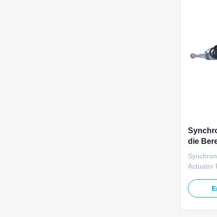
Synchr
die Ber
elektri
Synchron
Actuator 
TOMUU U2
linear ac
E
simultane
hundreds 
multi-mir