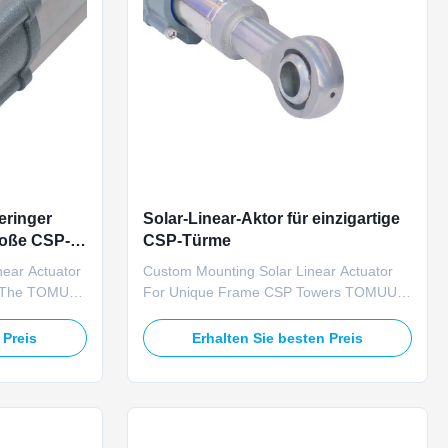
eringer
Solar-Linear-Aktor für einzigartige
roße CSP-
CSP-Türme
near Actuator
Custom Mounting Solar Linear Actuator
s The TOMUU
For Unique Frame CSP Towers TOMUU
r linear
U23D custom mounting solar linear
r
actuator supports modified connection
 Preis
Erhalten Sie besten Preis
mirror CSP
structures to match unique proprietary
ating on 24V
heliostat frame designs on custom CSP
 balanced
tower projects. Operating at 24V DC, this
ust with ...
actuator delivers equal 40,000N push ...