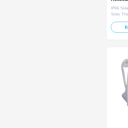
Küstens
IP66 Sola
Solar The
Overview
solar line
E
engineere
environm
heliostat
standard 