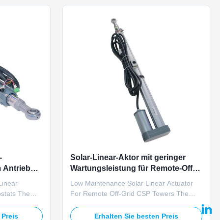
livers ...
Operating at 24V DC ...
-
Solar-Linear-Aktor mit geringer
m Antrieb
Wartungsleistung für Remote-Off-
n
Grid-CSP-Türme
Linear
Low Maintenance Solar Linear Actuator
ostats The
For Remote Off-Grid CSP Towers The
hrust solar
TOMUU U23D low-maintenance solar
or utility-
linear actuator significantly reduces on-
 Preis
Erhalten Sie besten Preis