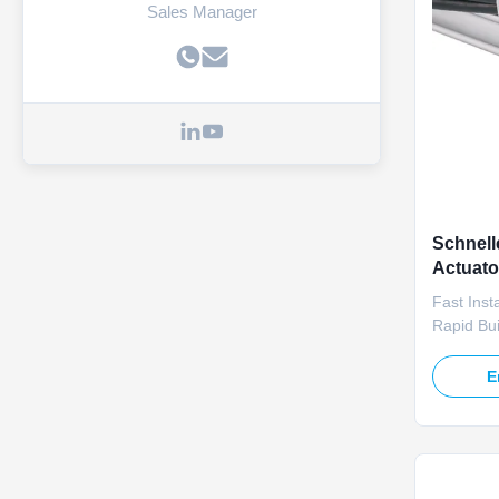
Sales Manager
Schnelle
Actuato
Projekt
Fast Inst
Rapid Bu
TOMUU U23
actuator 
E
workflows
tower hel
24V DC vo
balanced 