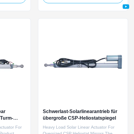
wer (CSP)
site servicing frequency for remote
ing at
unattended off-grid solar thermal tower
e, it
heliostat systems. Operating at 24V DC
ainstream ...
rated voltage, this actuator delivers ...
ear
Schwerlast-Solarlinearantrieb für
-Turm-
übergroße CSP-Heliostatspiegel
ctuator For
Heavy Load Solar Linear Actuator For
Product
Oversized CSP Heliostat Mirrors The