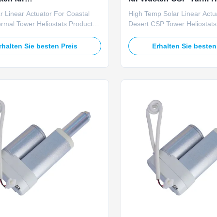
olarthermische Türme
r Linear Actuator For Coastal
High Temp Solar Linear Actu
rmal Tower Heliostats Product
Desert CSP Tower Heliosta
 TOMUU U23D IP66 waterproof
U23D heat-resistant solar lin
ar actuator is specifically
withstands continuous +70℃
rhalten Sie besten Preis
Erhalten Sie besten
d for humid coastal salt fog
temperatures for arid desert
ents in seaside CSP tower
heliostat tracking, 24V DC p
 tracking applications. Powered by
Uniform 40000N push-pull ra
24V DC, this actuator ...
55000N maximum static load,