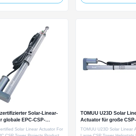
ent during blackouts for
scale concentrated solar po
l solar thermal tower facilities.
heliostat applications. Operat
 at 24V DC, it delivers equal
standard 24V industrial voltag
ush and pull rated load ...
seamlessly integrates with m
ertifizierter Solar-Linear-
TOMUU U23D Solar Lin
ür globale EPC-CSP-
Actuator für große CSP
jekte
Heliostate
rtified Solar Linear Actuator For
TOMUU U23D Solar Linear A
PC CSP Tower Projects Product
Large CSP Tower Heliostats 