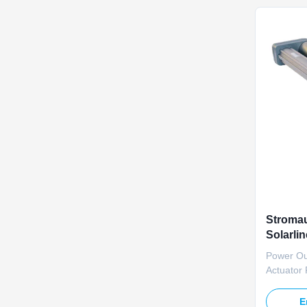
Operating
Stromau
Solarli
CSP-Tü
Power Out
Actuator
TOMUU U
solar lin
E