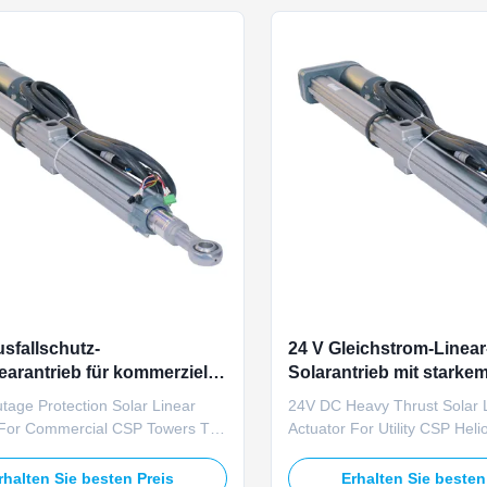
 at 24V DC rated voltage, this ...
power supply, this actuator de
sfallschutz-
24 V Gleichstrom-Linear
nearantrieb für kommerzielle
Solarantrieb mit starke
rme
für Versorgungsanlage
age Protection Solar Linear
24V DC Heavy Thrust Solar 
 For Commercial CSP Towers The
Actuator For Utility CSP Heli
23D power-outage protected
TOMUU U23D 24V DC heavy t
ear actuator prevents heliostat
linear actuator is engineered f
rhalten Sie besten Preis
Erhalten Sie besten