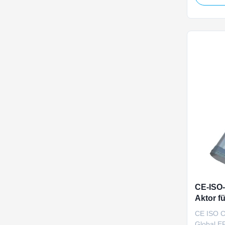
misalignm
commercia
Operating
40,000N p
CE-ISO-z
Aktor f
Turmpro
CE ISO Ce
Global E