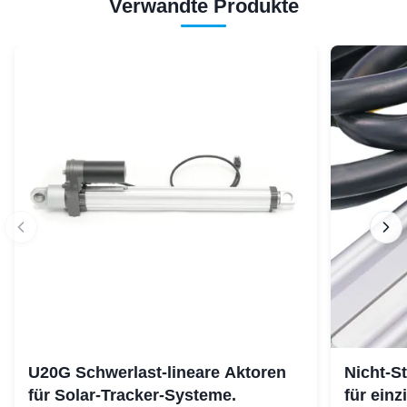
Verwandte Produkte
U20G Schwerlast-lineare Aktoren
Nicht-S
für Solar-Tracker-Systeme.
für ein