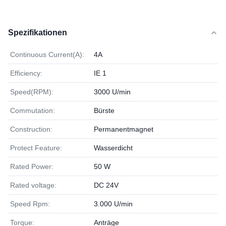
Spezifikationen
Continuous Current(A):
4A
Efficiency:
IE 1
Speed(RPM):
3000 U/min
Commutation:
Bürste
Construction:
Permanentmagnet
Protect Feature:
Wasserdicht
Rated Power:
50 W
Rated voltage:
DC 24V
Speed Rpm:
3.000 U/min
Torque:
Anträge