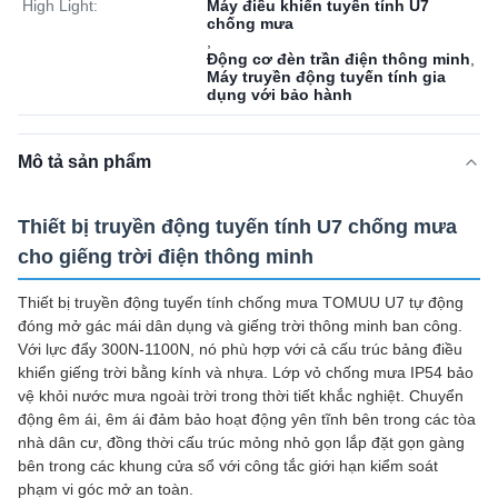
High Light:
Máy điều khiển tuyến tính U7
chống mưa
,
Động cơ đèn trần điện thông minh
,
Máy truyền động tuyến tính gia
dụng với bảo hành
Mô tả sản phẩm
Thiết bị truyền động tuyến tính U7 chống mưa
cho giếng trời điện thông minh
Thiết bị truyền động tuyến tính chống mưa TOMUU U7 tự động
đóng mở gác mái dân dụng và giếng trời thông minh ban công.
Với lực đẩy 300N-1100N, nó phù hợp với cả cấu trúc bảng điều
khiển giếng trời bằng kính và nhựa. Lớp vỏ chống mưa IP54 bảo
vệ khỏi nước mưa ngoài trời trong thời tiết khắc nghiệt. Chuyển
động êm ái, êm ái đảm bảo hoạt động yên tĩnh bên trong các tòa
nhà dân cư, đồng thời cấu trúc mỏng nhỏ gọn lắp đặt gọn gàng
bên trong các khung cửa sổ với công tắc giới hạn kiểm soát
phạm vi góc mở an toàn.