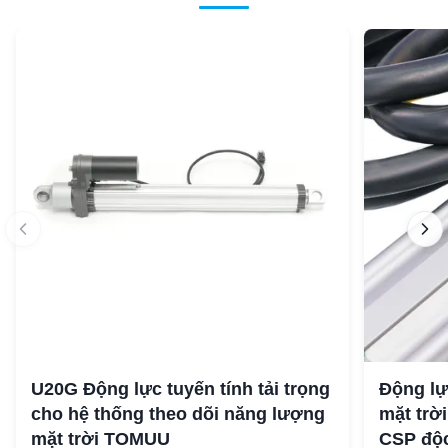
U20G Động lực tuyến tính tải trọng
Động lự
cho hệ thống theo dõi năng lượng
mặt trờ
mặt trời TOMUU
CSP độ