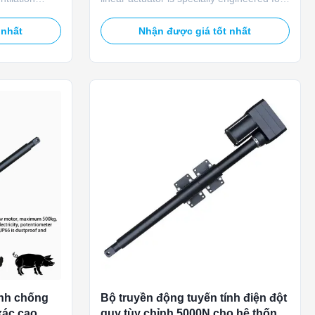
-900MM
farm feeding machine applications,
strong thrust
featuring 1500rpm high speed to convert
 nhất
Nhận được giá tốt nhất
d air inlets
rotary motion into smooth, precise linear
ilt-in
motion. Designed for automatic livestock
osition
and poultry feeding systems, it ensures
efficient feed ...
ính chống
Bộ truyền động tuyến tính điện đột
xác cao
quỵ tùy chỉnh 5000N cho hệ thống