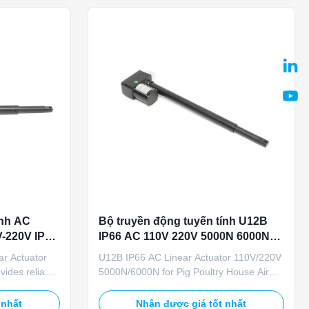
load. ...
Featuring manual ...
ính AC
Bộ truyền động tuyến tính U12B
-220V IP66
IP66 AC 110V 220V 5000N 6000N
o thông gió
cho điều khiển cửa gió chuồng
r Actuator
U12B IP66 AC Linear Actuator 110V/220V
heo gia cầm
vides reliable
5000N/6000N for Pig Poultry House Air
 inlet
Inlet Control Product Overview This U12B
0V AC power,
actuator is specifically engineered for
 nhất
Nhận được giá tốt nhất