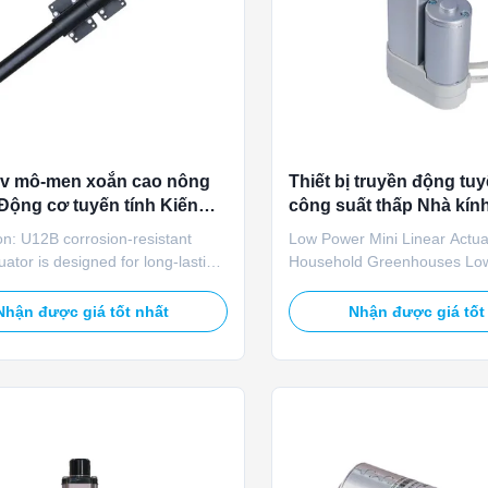
0v mô-men xoắn cao nông
Thiết bị truyền động tuy
Động cơ tuyến tính Kiến
công suất thấp Nhà kín
ống nước cho thông gió
mini trong gia đình
on: U12B corrosion‑resistant
Low Power Mini Linear Actua
ại
tuator is designed for long‑lasting
Household Greenhouses Lo
control in livestock farms. It
consumption mini linear actu
 on 120/220VAC or 24VDC,
IP65 protection rating provi
Nhận được giá tốt nhất
Nhận được giá tốt
 5000N rated and 6000N max
for mini household vegetable
66 protection, stoving varnish,
greenhouse ventilation win
meter feedback, manual stroke
low voltage system works effi
t, and manual ...
home solar auxiliary power ..