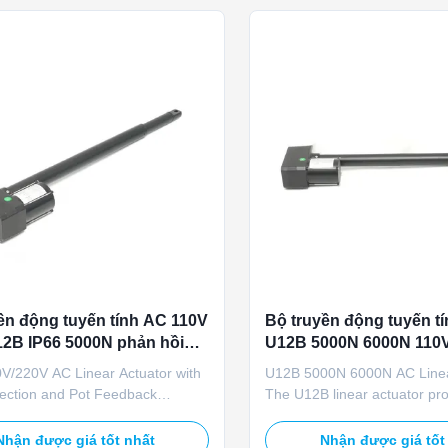
erride function, ...
capacity and 6000N maximum 
ền động tuyến tính AC 110V
Bộ truyền động tuyến t
2B IP66 5000N phản hồi
U12B 5000N 6000N 110V
 cửa thông gió đầu vào
Điều chỉnh thủ công ch
V/220V AC Linear Actuator with
U12B 5000N 6000N AC Linea
hí chăn nuôi
trang trại
tection and Pot Feedback
The U12B linear actuator pro
specifically for smart livestock
linear drive for agricultural air
on systems, the U12B linear
systems, featuring 110V/22
Nhận được giá tốt nhất
Nhận được giá tốt