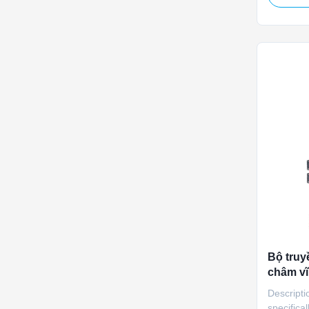
actuator
AC power,
thrust. W
control ca
Bộ truy
châm v
hành tr
Descripti
mạch ch
specifica