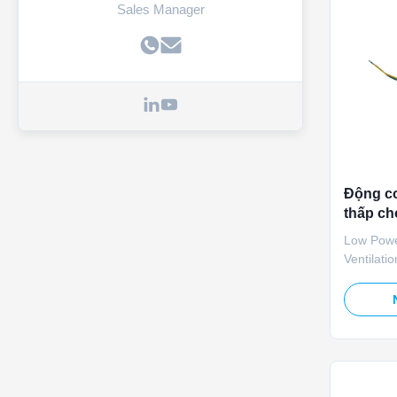
Sales Manager
Động cơ
thấp ch
Low Powe
Ventilat
power lin
opening 
household
500N low 
angle ad
low power