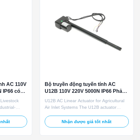
ính AC 110V
Bộ truyền động tuyến tính AC
 IP66 có
U12B 110V 220V 5000N IP66 Phản
ống thông
hồi chiết áp cho cửa nạp khí nông
 Livestock
U12B AC Linear Actuator for Agricultural
ôi
nghiệp
dustrial-
Air Inlet Systems The U12B actuator
ifically
delivers stable linear motion specifically
t ventilation
designed for agricultural air inlet systems.
 nhất
Nhận được giá tốt nhất
r supports
Operating on 110V/220V AC power, this
 DC power
heavy-duty actuator provides 5000N load
ed load
capacity with IP66 protection rating.