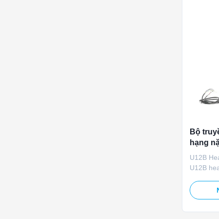
Bộ truy
hạng nặ
5000N 6
U12B Hea
nuôi
U12B heav
designed f
systems. 
compatibi
5000N ra
maximum l