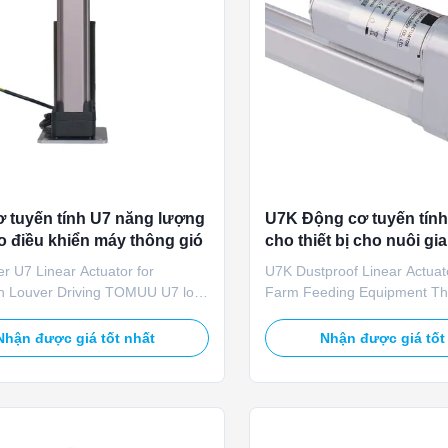
 tuyến tính U7 năng lượng
U7K Động cơ tuyến tính
o điều khiển máy thông gió
cho thiết bị cho nuôi gi
r U7 Linear Actuator for
U7K Dustproof Linear Actuato
ion Louver Driving TOMUU U7 low-
Farm Feeding Equipment 
ear actuator drives automatic
U7K dust-resistant linear act
and closing of commercial and
automatic feeders and venti
Nhận được giá tốt nhất
Nhận được giá tốt
 ventilation louvers. The 50-
in poultry houses. This 24V 
thrust meets lightweight louver
delivers 1200N thrust to cont
justment requirements. With 12V
baffles and air vents. The du
 consumption design, ...
casing effectively blocks ...