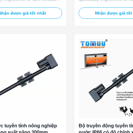
featuring 450mm fixed stroke,
systems, featuring 200MM
ong thrust, waterproof design,
adjustable stroke and 5000N 
Nhận được giá tốt nhất
Nhận được giá tốt
anent magnet with brush
to drive dampers, louvers, an
on for stable power output. It is
efficiently. Equipped with a bu
o drive air inlets, ventilation flaps,
potentiometer for real-time p
rs ...
feedback, it enables ...
c tuyến tính nông nghiệp
Bộ truyền động tuyến t
ng suất nặng 300mm
nước IP66 có độ chính 