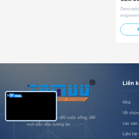
400mm 
Descripti
engineere
ventilatio
120/220V
5000N ra
protectio
position 
adjustmen
Liên 
Nhà
Về chúng
Công nghệ thay đổi cuộc sống, đổi
các sản
mới dẫn đầu tương lai
Liên hệ 