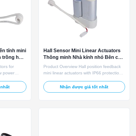
ến tính mini
Hall Sensor Mini Linear Actuators
h trồng hoa
Thông minh Nhà kính nhỏ Bên cửa
sổ không khí
tors for
Product Overview Hall position feedback
w power
mini linear actuators with IP66 protection
ators with
provide 400N thrust for small intelligent
de 400N thrust
greenhouse side ventilation windows.
 nhất
Nhận được giá tốt nhất
 and flower
These 12V/24V dual voltage actuators
dows. The 12V
match agricultural control equipment
ciently with
requirements. The Hall sensor transmits
.
opening percentage ...