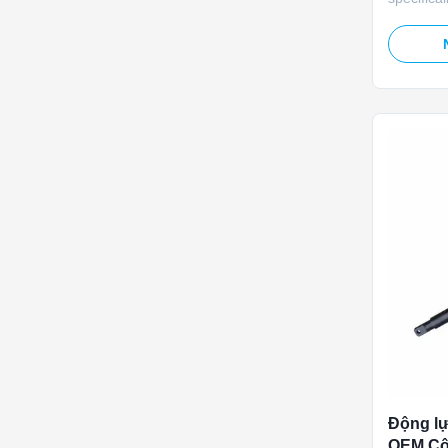
systems, 
3000N str
and perm
commutati
tailored t
and dampe
Động lự
OEM Cô