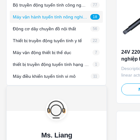
Bộ truyền động tuyến tính công nghiệp
77
Máy vận hành tuyến tính nông nghiệp
18
Động cơ dây chuyền đồ nội thất
56
Thiết bị truyền động tuyến tính y tế
22
24V 22
Máy vận động thiết bị thể dục
7
nghiệp 
thiết bị truyền động tuyến tính hạng nặng
1
trúc ch
Descripti
nông tr
linear ac
Máy điều khiển tuyến tính vi mô
11
air inlet 
operates
delivers
force, IP
potentio
adjustmen
Ms. Liang