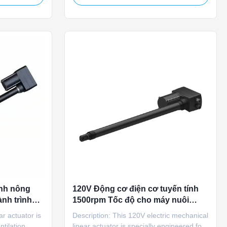
rotection.
animal breeding ventilation systems.
ustment and
Compatible with 110V/220V AC power, it
ties, this
features manual adjustment and release
mechanisms, IP66 protection ...
ính nông
120V Động cơ điện cơ tuyến tính
nh trình
1500rpm Tốc độ cho máy nuôi
rở
nông nghiệp
r actuator is
Description: This 120V electric mechanical
ntilation
linear actuator is specially engineered for