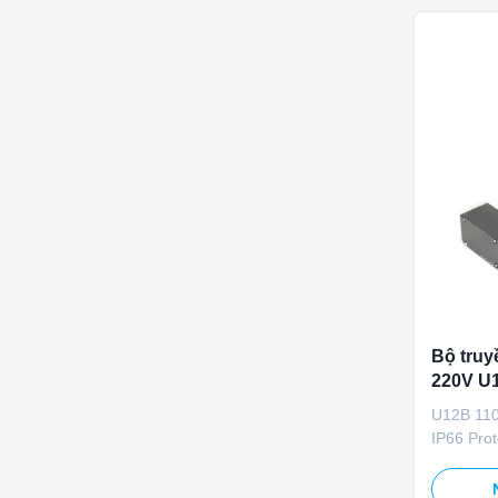
manual ov
Bộ truy
220V U1
Pot cho
U12B 110
không k
IP66 Pro
Designed 
ventilati