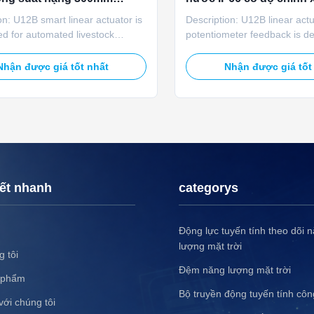
Động lực 110V 220V AC
110VAC 120VAC cho th
on: U12B smart linear actuator is
Description: U12B linear actu
trang trại
d for automated livestock
potentiometer feedback is de
n and air inlet control. It features
intelligent air inlet control in 
AC and 24VDC compatibility,
ventilation systems. It accep
Nhận được giá tốt nhất
Nhận được giá tốt
ted force, 6000N max force, IP66
120/220VAC and 24VDC input
n, stoving varnish, potentiometer
5000N rated and 6000N max 
feedback, manual stroke
force, speed 4.5–5.5mm/s, 
t, and manual ...
protection, stoving varnish, 
...
kết nhanh
categorys
Động lực tuyến tính theo dõi 
lượng mặt trời
 tôi
Đệm năng lượng mặt trời
 phẩm
Bộ truyền động tuyến tính côn
với chúng tôi