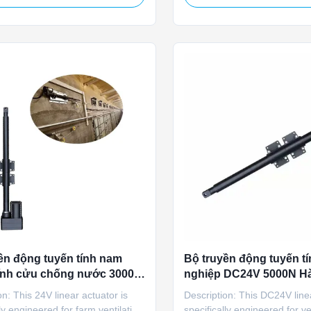
 operates on both 110V and 220V
5000N rated load, and IP66 p
 delivering 5000N of stable
With manual stroke limit adj
ith IP66 protection rating, manual
power-failure release capabili
pability, and ...
actuator is ideal for ...
ền động tuyến tính nam
Bộ truyền động tuyến t
ĩnh cửu chống nước 3000N
nghiệp DC24V 5000N Hà
ình 450mm với chuyển
200MM-900MM có biến t
on: This 24V linear actuator is
Description: This DC24V linea
ổi than
lly engineered for farm ventilation
specifically engineered for ve