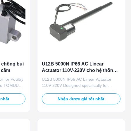
 chống bụi
U12B 5000N IP66 AC Linear
a cầm
Actuator 110V-220V cho hệ thống
thông gió đường vào không khí
r for Poultry
U12B 5000N IP66 AC Linear Actuator
nông nghiệp
The TOMUU
110V-220V Designed specifically for
uator drives
livestock breeding air inlet control
lation windows
systems, this industrial-grade linear
 nhất
Nhận được giá tốt nhất
DC unit
actuator delivers reliable performance in
rol feeding
demanding agricultural environments.
stproof
Product Overview The U12B linear
actuator is engineered for precision ...