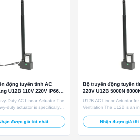
ền động tuyến tính AC
Bộ truyền động tuyến t
ng U12B 110V 220V IP66
220V U12B 5000N 6000N
000N cho cửa gió chăn
phản hồi Pot cho hệ th
vy-Duty AC Linear Actuator The
U12B AC Linear Actuator for
gió chuồng trại chăn nu
y-duty actuator is specifically
Ventilation The U12B is an in
or livestock farm air inlet control
grade AC linear actuator spec
This robust actuator features
engineered for livestock smar
Nhận được giá tốt nhất
Nhận được giá tốt
lity with 110V/220V AC power,
systems. This robust actuato
ted load capacity, 6000N
both 110V/220V AC and 24V
oad, IP66 protection rating,
inputs, delivering 5000N rat