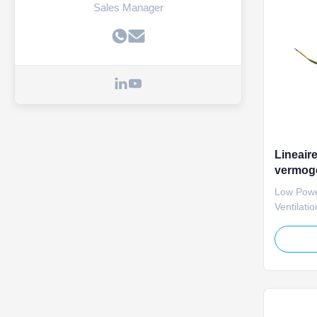
Sales Manager
Lineair
vermoge
ventilat
Low Powe
Ventilat
power lin
opening 
household
500N low 
angle ad
low power