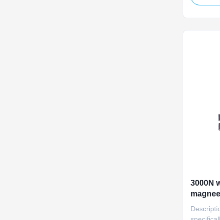
actuator
AC power,
thrust. W
control ca
3000N w
magneet
slag me
Descripti
specifica