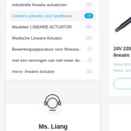
industriële lineaire actuatoren
77
Lineaire actuator voor landbouw
18
Meubilair LINEAIRE ACTUATOR
56
Medische Lineaire Actuator
22
24V 22
Bewerkingsapparatuur voor fitnessapparatuur
7
lineaire
met een vermogen van niet meer dan 50 W
1
bouwwer
Descripti
linear ac
micro- lineaire actuator
11
air inlet 
operates
delivers
force, IP
potentio
adjustmen
Ms. Liang