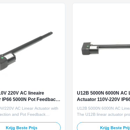
erride function, ...
capacity and 6000N maximum 
0V 220V AC lineaire
U12B 5000N 6000N AC L
r IP66 5000N Pot Feedback
Actuator 110V-220V IP6
edeling luchtinlaat
Handmatige Afstelling 
V/220V AC Linear Actuator with
U12B 5000N 6000N AC Linea
Boerderijventilatie
tection and Pot Feedback
The U12B linear actuator pro
specifically for smart livestock
linear drive for agricultural air
on systems, the U12B linear
systems, featuring 110V/22
Krijg Beste Prijs
Krijg Beste Pri