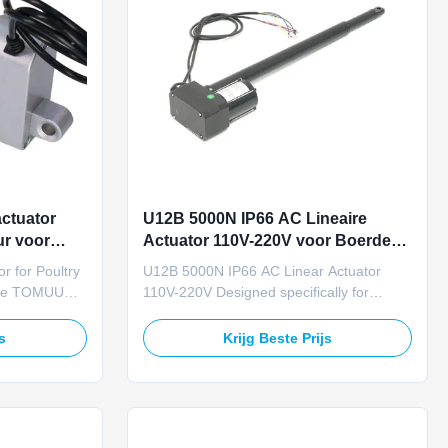
actuator
U12B 5000N IP66 AC Lineaire
ur voor
Actuator 110V-220V voor Boerderij
Luchtinlaat Ventilatiesysteem
r for Poultry
U12B 5000N IP66 AC Linear Actuator
The TOMUU
110V-220V Designed specifically for
uator drives
livestock breeding air inlet control
lation windows
systems, this industrial-grade linear
js
Krijg Beste Prijs
DC unit
actuator delivers reliable performance in
rol feeding
demanding agricultural environments.
stproof
Product Overview The U12B linear
actuator is engineered for precision ...