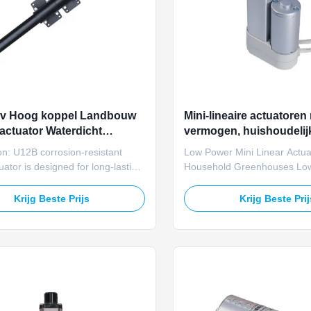
0v Hoog koppel Landbouw
Mini-lineaire actuatoren
 actuator Waterdicht
vermogen, huishoudelijk
k Voor boerderij ventilatie
bloemgroentekassen
on: U12B corrosion‑resistant
Low Power Mini Linear Actua
tuator is designed for long‑lasting
Household Greenhouses Lo
control in livestock farms. It
consumption mini linear actu
 on 120/220VAC or 24VDC,
IP65 protection rating provi
Krijg Beste Prijs
Krijg Beste Pri
 5000N rated and 6000N max
for mini household vegetable
66 protection, stoving varnish,
greenhouse ventilation win
meter feedback, manual stroke
low voltage system works effi
t, and manual ...
home solar auxiliary power ..