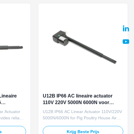
load. ...
Featuring manual ...
ineaire
U12B IP66 AC lineaire actuator
6
110V 220V 5000N 6000N voor
voor
varkens
r Actuator
U12B IP66 AC Linear Actuator 110V/220V
vides reliable
5000N/6000N for Pig Poultry House Air
 inlet
Inlet Control Product Overview This U12B
0V AC power,
actuator is specifically engineered for
js
Krijg Beste Prijs