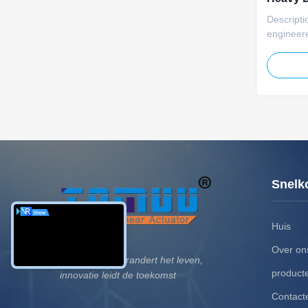
110V 2
Descripti
engineere
ventilatio
120/220V
5000N ra
protectio
position 
adjustmen
Snelk
Huis
Over on
Technologie verandert het leven,
product
innovatie leidt de toekomst
Contact