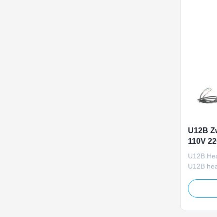
U12B Zw
110V 22
Vee Luc
U12B Hea
U12B heav
designed f
systems. 
compatibi
5000N ra
maximum l