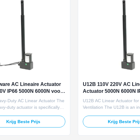
are AC Lineaire Actuator
U12B 110V 220V AC Lin
0V IP66 5000N 6000N voor
Actuator 5000N 6000N I
htinlaat
Feedback voor Vee Luch
vy-Duty AC Linear Actuator The
U12B AC Linear Actuator for
Ventilatie
y-duty actuator is specifically
Ventilation The U12B is an in
or livestock farm air inlet control
grade AC linear actuator spec
This robust actuator features
engineered for livestock smar
Krijg Beste Prijs
Krijg Beste Pri
lity with 110V/220V AC power,
systems. This robust actuato
ted load capacity, 6000N
both 110V/220V AC and 24V
oad, IP66 protection rating,
inputs, delivering 5000N rat