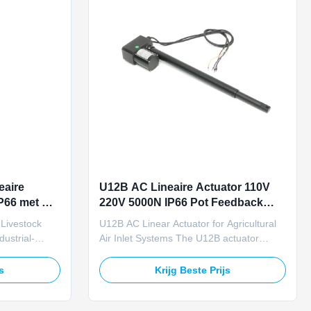
eaire
U12B AC Lineaire Actuator 110V
P66 met Pot
220V 5000N IP66 Pot Feedback
tinlaat
voor Agrarische Luchtinlaat
 Livestock
U12B AC Linear Actuator for Agricultural
dustrial-
Air Inlet Systems The U12B actuator
ifically
delivers stable linear motion specifically
t ventilation
designed for agricultural air inlet systems.
js
Krijg Beste Prijs
r supports
Operating on 110V/220V AC power, this
 DC power
heavy-duty actuator provides 5000N load
ed load
capacity with IP66 protection rating.