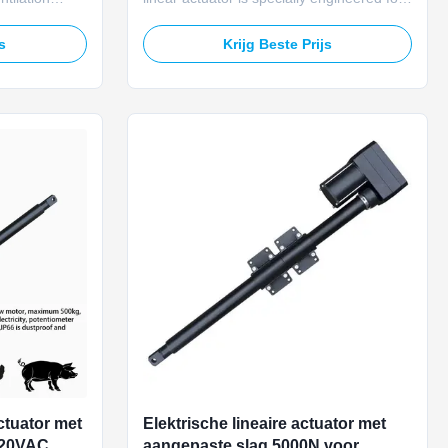
-900MM
farm feeding machine applications,
strong thrust
featuring 1500rpm high speed to convert
js
Krijg Beste Prijs
d air inlets
rotary motion into smooth, precise linear
ilt-in
motion. Designed for automatic livestock
osition
and poultry feeding systems, it ensures
efficient feed ...
actuator met
Elektrische lineaire actuator met
120VAC
aangepaste slag 5000N voor