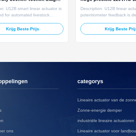
20V AC
voor boerderijventilatie
on: U12B smart linear actuator is
Description: U12B linear actu
d for automated livestock
potentiometer feedback is de
n and air inlet control. It features
intelligent air inlet control in 
AC and 24VDC compatibility,
ventilation systems. It accep
Krijg Beste Prijs
Krijg Beste Pri
ted force, 6000N max force, IP66
120/220VAC and 24VDC input
n, stoving varnish, potentiometer
5000N rated and 6000N max 
feedback, manual stroke
force, speed 4.5–5.5mm/s, 
t, and manual ...
protection, stoving varnish, 
...
oppelingen
categorys
Lineaire actuator van de zonn
s
Zonne-energie demper
en
industriële lineaire actuatoren
eer ons
Lineaire actuator voor landbo