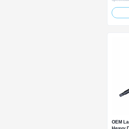
systems, 
3000N str
and perm
commutati
tailored t
and dampe
OEM Lan
Heavy 