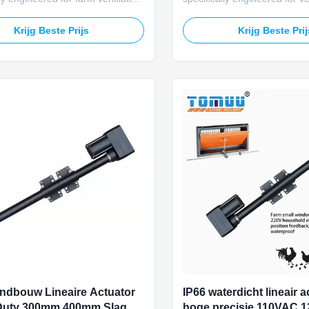
featuring 450mm fixed stroke,
systems, featuring 200MM
ong thrust, waterproof design,
adjustable stroke and 5000N 
Krijg Beste Prijs
Krijg Beste Pri
anent magnet with brush
to drive dampers, louvers, an
on for stable power output. It is
efficiently. Equipped with a bu
o drive air inlets, ventilation flaps,
potentiometer for real-time p
rs ...
feedback, it enables ...
dbouw Lineaire Actuator
IP66 waterdicht lineair 
Duty 300mm 400mm Slag
hoge precisie 110VAC 