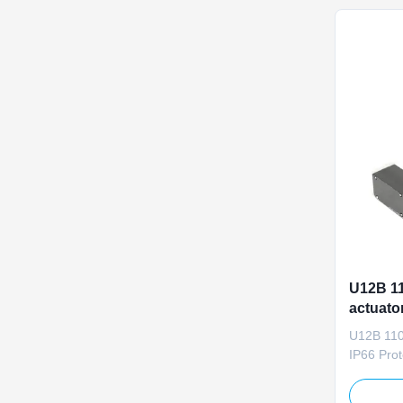
manual ov
U12B 11
actuato
voor ver
U12B 110
IP66 Pro
Designed 
ventilati