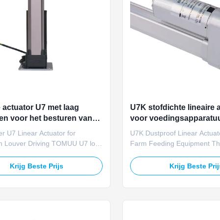
e actuator U7 met laag
U7K stofdichte lineaire 
n voor het besturen van
voor voedingsapparatu
ieloever
pluimveehouderijen
r U7 Linear Actuator for
U7K Dustproof Linear Actuato
ion Louver Driving TOMUU U7 low-
Farm Feeding Equipment 
ear actuator drives automatic
U7K dust-resistant linear act
and closing of commercial and
automatic feeders and venti
Krijg Beste Prijs
Krijg Beste Pri
 ventilation louvers. The 50-
in poultry houses. This 24V 
thrust meets lightweight louver
delivers 1200N thrust to cont
justment requirements. With 12V
baffles and air vents. The du
 consumption design, ...
casing effectively blocks ...