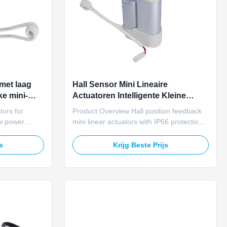
 met laag
Hall Sensor Mini Lineaire
e mini-
Actuatoren Intelligente Kleine
Groentehuis Side Air Windows
tors for
Product Overview Hall position feedback
w power
mini linear actuators with IP66 protection
ators with
provide 400N thrust for small intelligent
de 400N thrust
greenhouse side ventilation windows.
js
Krijg Beste Prijs
 and flower
These 12V/24V dual voltage actuators
dows. The 12V
match agricultural control equipment
ciently with
requirements. The Hall sensor transmits
.
opening percentage ...