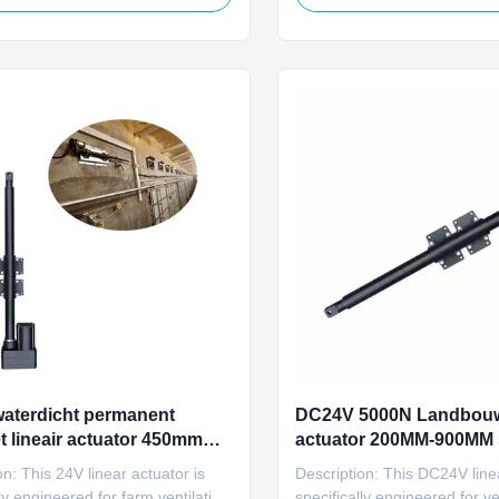
 operates on both 110V and 220V
5000N rated load, and IP66 p
 delivering 5000N of stable
With manual stroke limit adj
ith IP66 protection rating, manual
power-failure release capabili
pability, and ...
actuator is ideal for ...
aterdicht permanent
DC24V 5000N Landbouw 
 lineair actuator 450mm
actuator 200MM-900MM 
t borstel commutatie
potentiometer
on: This 24V linear actuator is
Description: This DC24V linea
lly engineered for farm ventilation
specifically engineered for ve