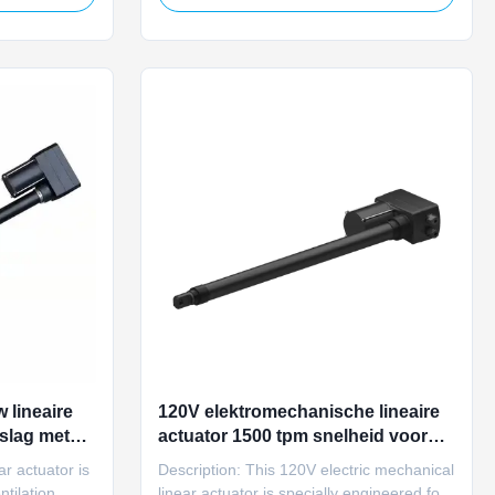
rotection.
animal breeding ventilation systems.
ustment and
Compatible with 110V/220V AC power, it
ties, this
features manual adjustment and release
mechanisms, IP66 protection ...
lineaire
120V elektromechanische lineaire
slag met
actuator 1500 tpm snelheid voor
landbouwvoermachine
r actuator is
Description: This 120V electric mechanical
ntilation
linear actuator is specially engineered for