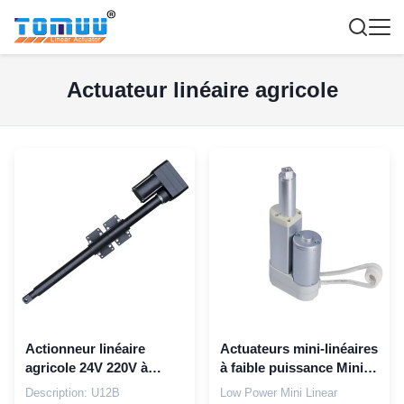
Actuateur linéaire agricole
Actionneur linéaire
Actuateurs mini-linéaires
agricole 24V 220V à
à faible puissance Mini-
couple élevé,
serre à fleurs et légumes
Description: U12B
Low Power Mini Linear