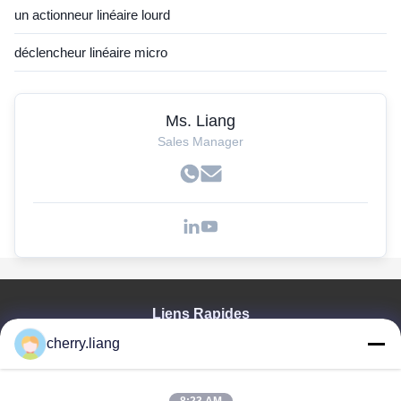
un actionneur linéaire lourd
déclencheur linéaire micro
Ms. Liang
Sales Manager
Liens Rapides
cherry.liang
Aperçu
Produits
VR Show