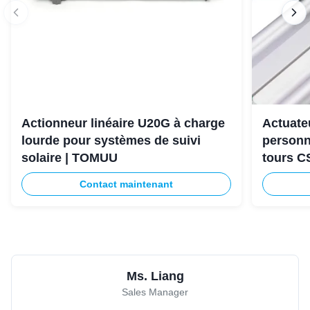
Actionneur linéaire U20G à charge
Actuateu
lourde pour systèmes de suivi
personn
solaire | TOMUU
tours C
Contact maintenant
Ms. Liang
Sales Manager