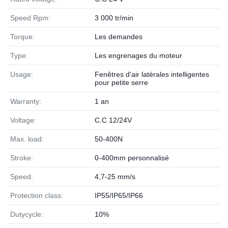
Speed Rpm:
3 000 tr/min
Torque:
Les demandes
Type:
Les engrenages du moteur
Usage:
Fenêtres d'air latérales intelligentes
pour petite serre
Warranty:
1 an
Voltage:
C.C 12/24V
Max. load:
50-400N
Stroke:
0-400mm personnalisé
Speed:
4,7-25 mm/s
Protection class:
IP55/IP65/IP66
Dutycycle:
10%