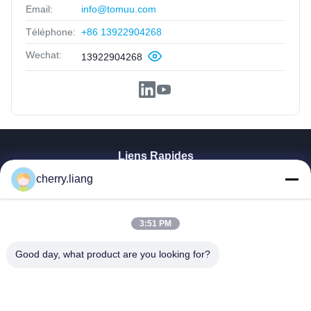
Email:
info@tomuu.com
Téléphone:
+86 13922904268
Wechat:
13922904268
Liens Rapides
Aperçu
cherry.liang
Produits
VR Show
3:51 PM
A Propos De Nous
Contact
Good day, what product are you looking for?
Nouvelles
Tous Les Cas
Soutien