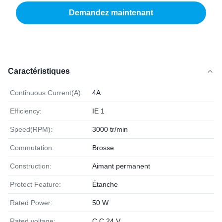
Demandez maintenant
Caractéristiques
Continuous Current(A):
4A
Efficiency:
IE 1
Speed(RPM):
3000 tr/min
Commutation:
Brosse
Construction:
Aimant permanent
Protect Feature:
Étanche
Rated Power:
50 W
Rated voltage:
C.C 24 V