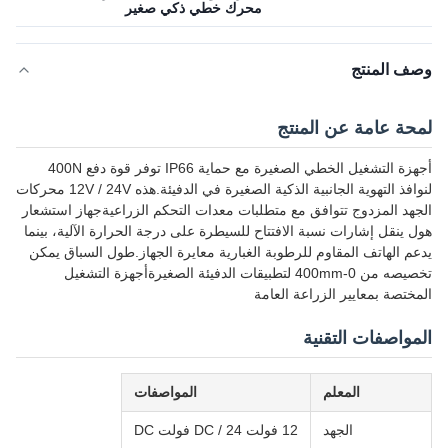
محرك خطي ذكي صغير
وصف المنتج
لمحة عامة عن المنتج
أجهزة التشغيل الخطي الصغيرة مع حماية IP66 توفر قوة دفع 400N
لنوافذ التهوية الجانبية الذكية الصغيرة في الدفيئة.هذه 12V / 24V محركات
الجهد المزدوج تتوافق مع متطلبات معدات التحكم الزراعيةجهاز استشعار
هول ينقل إشارات نسبة الافتتاح للسيطرة على درجة الحرارة الآلية، بينما
يدعم الهاتف المقاوم للرطوبة الغبارية معايرة الجهاز.طول السباق يمكن
تخصيصه من 0-400mm لتطبيقات الدفيئة الصغيرةأجهزة التشغيل
المختصة بمعايير الزراعة العامة
المواصفات التقنية
المعلم
المواصفات
الجهد
12 فولت DC / 24 فولت DC