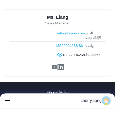
Ms. Liang
Sales Manager
البريد
info@tomuu.com
الإلكتروني:
الهاتف:
+86 13922904268
(ويتشات):
13922904268
روابط سريعة
منزل
cherry.liang
المنتجات
عرض الواقع الافتراضي