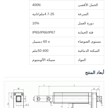
الحمل الأقصى
400N
السرعة
4.7-25ملم/ثانية
دورة العمل
10%
فئة الحماية
IP65/IP66/IP67
مستوى الضوضاء
≤ 60 ديسيبل
السكتة الدماغية
50-400ملم
المواد
سبيكة الألومنيوم
أبعاد المنتج