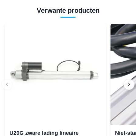
Verwante producten
U20G zware lading lineaire
Niet-st