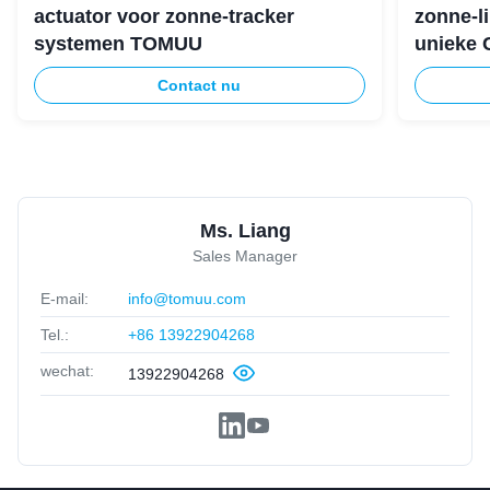
actuator voor zonne-tracker
zonne-li
systemen TOMUU
unieke 
Contact nu
Ms. Liang
Sales Manager
E-mail:
info@tomuu.com
Tel.:
+86 13922904268
wechat:
13922904268