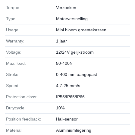
Torque:
Verzoeken
Type:
Motorversnelling
Usage:
Mini bloem groentekassen
Warranty:
1 jaar
Voltage:
12/24V gelijkstroom
Max. load:
50-400N
Stroke:
0-400 mm aangepast
Speed:
4,7-25 mm/s
Protection class:
IP55/IP65/IP66
Dutycycle:
10%
Position feedback:
Hall-sensor
Material:
Aluminiumlegering