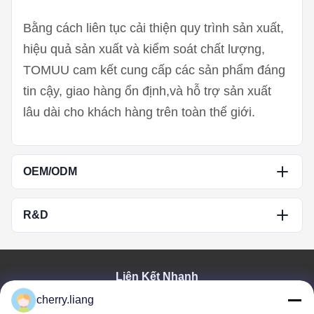
Bằng cách liên tục cải thiện quy trình sản xuất,
hiệu quả sản xuất và kiểm soát chất lượng,
TOMUU cam kết cung cấp các sản phẩm đáng
tin cậy, giao hàng ổn định,và hỗ trợ sản xuất
lâu dài cho khách hàng trên toàn thế giới.
OEM/ODM
Chúng tôi cung cấp dịch vụ OEM và ODM,
R&D
cung cấp các giải pháp linh hoạt và được tùy
chỉnh cao cho khách hàng toàn cầu trong các
Nghiên cứu và phát triển luôn là một phần quan
ngành công nghiệp khác nhau.
trọng trong sự phát triển của TOMUU.
Liên Kết Nhanh
Trung tâm Kỹ thuật của chúng tôi kết hợp thiết
cherry.liang
Nhà