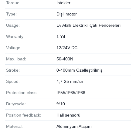
Torque:
İstekler
Type:
Dişli motor
Usage:
Ev Akıllı Elektrikli Çatı Pencereleri
Warranty:
1 Yıl
Voltage:
12/24V DC
Max. load:
50-400N
Stroke:
0-400mm Özelleştirilmiş
Speed:
4,7-25 mm/sn
Protection class:
IP55/IP65/IP66
Dutycycle:
%10
Position feedback:
Hall sensörü
Material:
Alüminyum Alaşım