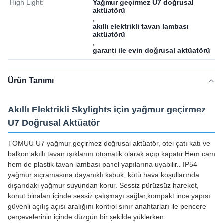
High Light:
Yağmur geçirmez U7 doğrusal
aktüatörü
,
akıllı elektrikli tavan lambası
aktüatörü
,
garanti ile evin doğrusal aktüatörü
Ürün Tanımı
Akıllı Elektrikli Skylights için yağmur geçirmez
U7 Doğrusal Aktüatör
TOMUU U7 yağmur geçirmez doğrusal aktüatör, otel çatı katı ve
balkon akıllı tavan ışıklarını otomatik olarak açıp kapatır.Hem cam
hem de plastik tavan lambası panel yapılarına uyabilir.. IP54
yağmur sıçramasına dayanıklı kabuk, kötü hava koşullarında
dışarıdaki yağmur suyundan korur. Sessiz pürüzsüz hareket,
konut binaları içinde sessiz çalışmayı sağlar,kompakt ince yapısı
güvenli açılış açısı aralığını kontrol sınır anahtarları ile pencere
çerçevelerinin içinde düzgün bir şekilde yüklerken.