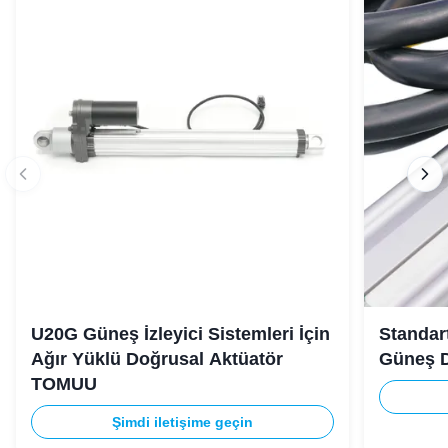
U20G Güneş İzleyici Sistemleri İçin
Standar
Ağır Yüklü Doğrusal Aktüatör
Güneş D
TOMUU
Şimdi iletişime geçin