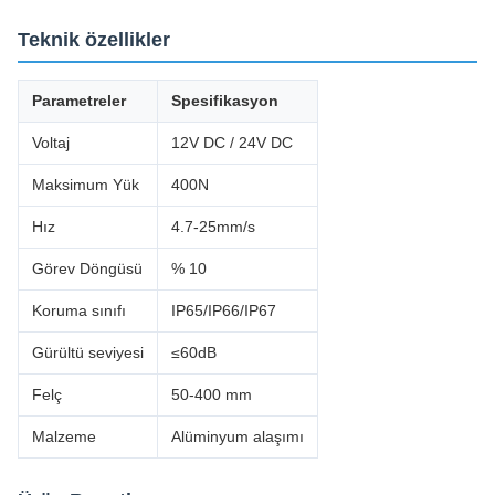
Teknik özellikler
Parametreler
Spesifikasyon
Voltaj
12V DC / 24V DC
Maksimum Yük
400N
Hız
4.7-25mm/s
Görev Döngüsü
% 10
Koruma sınıfı
IP65/IP66/IP67
Gürültü seviyesi
≤60dB
Felç
50-400 mm
Malzeme
Alüminyum alaşımı