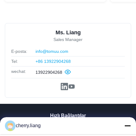
Ms. Liang
Sales Manager
E-posta:
info@tomuu.com
Tel:
+86 13922904268
wechat:
13922904268
Hızlı Bağlantılar
Ana Sayfa
cherry.liang
Ürünler