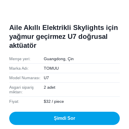
Aile Akıllı Elektrikli Skylights için
yağmur geçirmez U7 doğrusal
aktüatör
Menşe yeri:
Guangdong, Çin
Marka Adı:
TOMUU
Model Numarası:
U7
Asgari sipariş
2 adet
miktarı:
Fiyat:
$32 / piece
Şimdi Sor