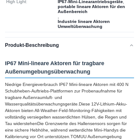
High Light:
IP67-Mini-Linearantriebsgeräte
,
portable lineare Aktoren für den
Außenbereich
,
Industrie lineare Aktoren
Umweltüberwachung
Produkt-Beschreibung
IP67 Mini-lineare Aktoren für tragbare
Außenumgebungsüberwachung
Niedrige Energieverbrauch IP67 Mini-lineare Aktoren mit 400 N
Schubheben-Auftriebs-Plattformen zur Probenaufnahme für
tragbare Außenraumluft- und
Wasserqualitätsüberwachungsgeräte.Diese 12V-Lithium-Akku-
Aktoren bieten All-Weather-Feld-Monitoring-Fähigkeiten mit
vollständig versiegelten wasserdichten Hülsen, die Regen und
Tau widerstehenDie Grenzwerte des Hallensensors sorgen für
eine sichere Hebhöhe, während wetterdichte Mini-Handys die
Kalibrierung vor Ort unterstützen.TOMUU Außenumgebung