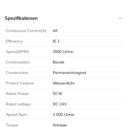
Spezifikationen
Continuous Current(A):
4A
Efficiency:
IE 1
Speed(RPM):
3000 U/min
Commutation:
Bürste
Construction:
Permanentmagnet
Protect Feature:
Wasserdicht
Rated Power:
50 W
Rated voltage:
DC 24V
Speed Rpm:
3.000 U/min
Torque:
Anträge