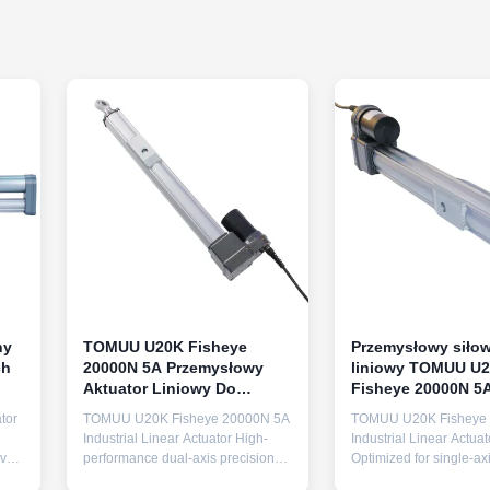
ny
TOMUU U20K Fisheye
Przemysłowy siłow
ch
20000N 5A Przemysłowy
liniowy TOMUU U
Aktuator Liniowy Do
Fisheye 20000N 5
Podwójnego Osi Śledzenia
jednoosiowego tra
tor
TOMUU U20K Fisheye 20000N 5A
TOMUU U20K Fisheye
PV
słonecznego
Industrial Linear Actuator High-
Industrial Linear Actuat
vy-
performance dual-axis precision
Optimized for single-axi
industrial linear actuator designed
tracking systems, this in