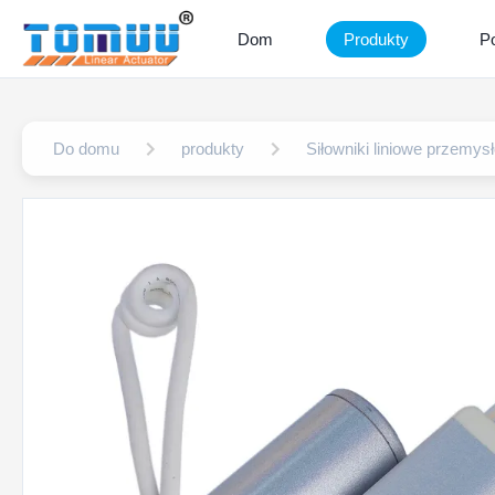
Dom
Produkty
P
Do domu
produkty
Siłowniki liniowe przemys