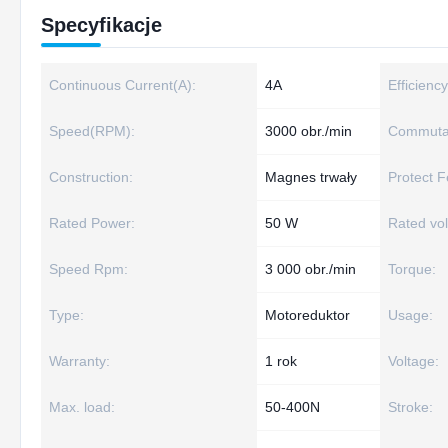
Specyfikacje
Continuous Current(A):
4A
Efficiency
Speed(RPM):
3000 obr./min
Commutat
Construction:
Magnes trwały
Protect F
Rated Power:
50 W
Rated vol
Speed Rpm:
3 000 obr./min
Torque:
Type:
Motoreduktor
Usage:
Warranty:
1 rok
Voltage:
Max. load:
50-400N
Stroke: