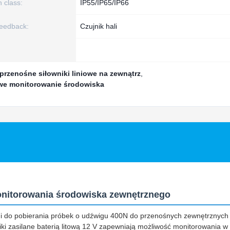
n class:
IP55/IP65/IP66
feedback:
Czujnik hali
przenośne siłowniki liniowe na zewnątrz
,
we monitorowanie środowiska
monitorowania środowiska zewnętrznego
rmami do pobierania próbek o udźwigu 400N do przenośnych zewnętrznych
iki zasilane baterią litową 12 V zapewniają możliwość monitorowania w 