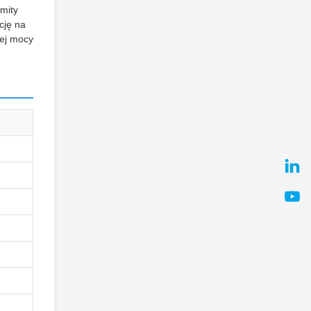
mity
cję na
łej mocy