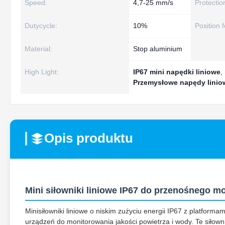
Speed:
4,7-25 mm/s
Protectio
Dutycycle:
10%
Position 
Material:
Stop aluminium
High Light:
IP67 mini napędki liniowe
,
Przemysłowe napędy linio
Opis produktu
Mini siłowniki liniowe IP67 do przenośnego 
Minisiłowniki liniowe o niskim zużyciu energii IP67 z platfo
urządzeń do monitorowania jakości powietrza i wody. Te siłown