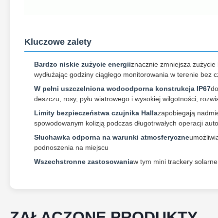
Kluczowe zalety
Bardzo niskie zużycie energii
znacznie zmniejsza zużycie
wydłużając godziny ciągłego monitorowania w terenie bez c
W pełni uszczelniona wodoodporna konstrukcja IP67
do
deszczu, rosy, pyłu wiatrowego i wysokiej wilgotności, roz
Limity bezpieczeństwa czujnika Halla
zapobiegają nadmie
spowodowanym kolizją podczas długotrwałych operacji au
Słuchawka odporna na warunki atmosferyczne
umożliwi
podnoszenia na miejscu
Wszechstronne zastosowania
w tym mini trackery solarne
ZAŁĄCZONE PRODUKTY