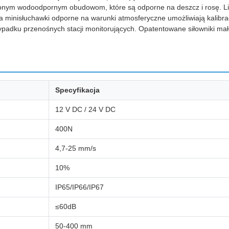
ionym wodoodpornym obudowom, które są odporne na deszcz i rosę. Li
a minisłuchawki odporne na warunki atmosferyczne umożliwiają kalibra
adku przenośnych stacji monitorujących. Opatentowane siłowniki ma
Specyfikacja
12 V DC / 24 V DC
400N
4,7-25 mm/s
10%
IP65/IP66/IP67
≤60dB
50-400 mm