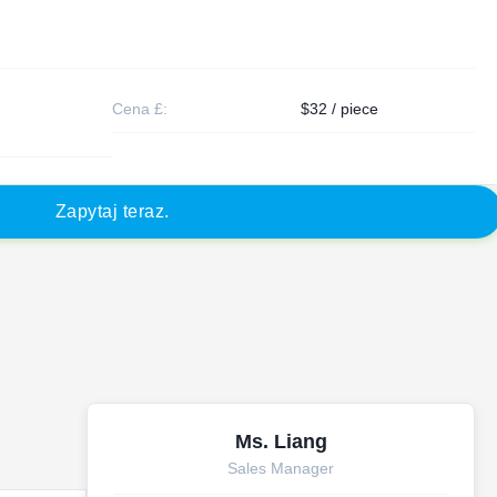
Cena £:
$32 / piece
Z
a
p
y
t
a
j
t
e
r
a
z
.
Ms. Liang
Sales Manager