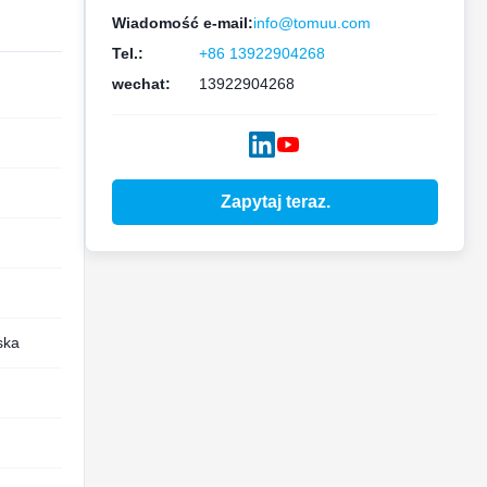
Wiadomość e-mail:
info@tomuu.com
Tel.:
+86 13922904268
wechat:
13922904268
Zapytaj teraz.
ska