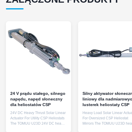
24 V prądu stałego, silnego
Silny aktywator słonecz
napędu, napęd słoneczny
liniowy dla nadmiarowy
dla heliostatów CSP
lusterek heliostaty CSP
24V DC Heavy Thrust Solar Linear
Heavy Load Solar Linear Actua
Actuator For Utility CSP Heliostats
For Oversized CSP Heliostat
The TOMUU U23D 24V DC heavy
Mirrors The TOMUU U23D hea
thrust solar linear actuator is
load solar linear actuator is