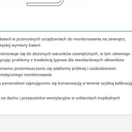
 baterii w przenośnych urządzeniach do monitorowania na zewnątrz,
zęstej wymiany baterii
stosowuje się do złożonych warunków zewnętrznych, w tym ulewnego
wiązując problemy z trwałością typowe dla standardowych siłowników
rnemu przemieszczeniu się platformy próbnej i uszkodzeniom
tomatycznego monitorowania
a personelowi zajmującemu się konserwacją w terenie szybką kalibracj
 na dachu i przepustnice wentylacyjne w szklarniach tropikalnych