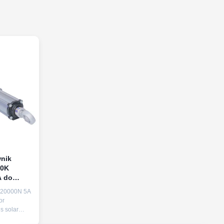
nik
20K
A do
ckera
 20000N 5A
or
s solar
dustrial