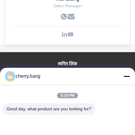
Sales Manager
त्वरित लिंक
होम
cherry.liang
उत्पाद
वीआर दिखाएँ
5:19 PM
हमारे बारे में
हमसे संपर्क करें
Good day, what product are you looking for?
समाचार
सभी मामलों
सहायता