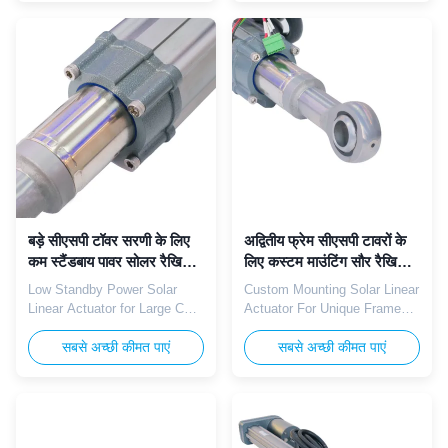
meets unified international
assembly workflows for quick-
construction standards for
deployment solar tower
cross-border solar tower
heliostat mirror frames.
concentrated solar power
Operating at 24V DC voltage,
projects. Operating at 24V DC
this actuator delivers
rated voltage, it delivers
balanced 40,000N push-pull ...
exceptional ...
बड़े सीएसपी टॉवर सरणी के लिए
अद्वितीय फ्रेम सीएसपी टावरों के
कम स्टैंडबाय पावर सोलर रैखिक
लिए कस्टम माउंटिंग सौर रैखिक
एक्ट्यूएटर
एक्ट्यूएटर
Low Standby Power Solar
Custom Mounting Solar Linear
Linear Actuator for Large CSP
Actuator For Unique Frame
Tower Arrays The TOMUU
CSP Towers TOMUU U23D
U23D low standby power solar
सबसे अच्छी कीमत पाएं
custom mounting solar linear
सबसे अच्छी कीमत पाएं
linear actuator minimizes idle
actuator supports modified
power consumption for large
connection structures to
multi-mirror CSP tower
match unique proprietary
heliostat arrays. Operating on
heliostat frame designs on
24V DC power supply, it
custom CSP tower projects.