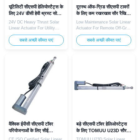
यूटिलिटी सीएसपी हेलियोस्टैट्स के
दूरस्थ ऑफ-ग्रिड सीएसपी टावरों
लिए 24V डीसी हेवी थ्रस्ट सोलर
के लिए कम रखरखाव सौर रैखिक
लीनियर एक्चुएटर
एक्ट्यूएटर
24V DC Heavy Thrust Solar
Low Maintenance Solar Linear
Linear Actuator For Utility
Actuator For Remote Off-Grid
CSP Heliostats The TOMUU
CSP Towers The TOMUU
U23D 24V DC heavy thrust
सबसे अच्छी कीमत पाएं
U23D low-maintenance solar
सबसे अच्छी कीमत पाएं
solar linear actuator is
linear actuator significantly
engineered for utility-scale
reduces on-site servicing
concentrated solar power
frequency for remote
(CSP) heliostat applications.
unattended off-grid solar
Operating at standard 24V
thermal tower heliostat
industrial voltage, it
systems. Operating at 24V
seamlessly integrates with
DC rated voltage, this
mainstream ...
actuator delivers ...
वैश्विक ईपीसी सीएसपी टॉवर
बड़े सीएसपी टॉवर हेलिओस्टेट्स
परियोजनाओं के लिए सीई
के लिए TOMUU U23D सौर
आईएसओ प्रमाणित सौर रैखिक
रैखिक एक्ट्यूएटर
CE ISO Certified Solar Linear
TOMUU U23D Solar Linear