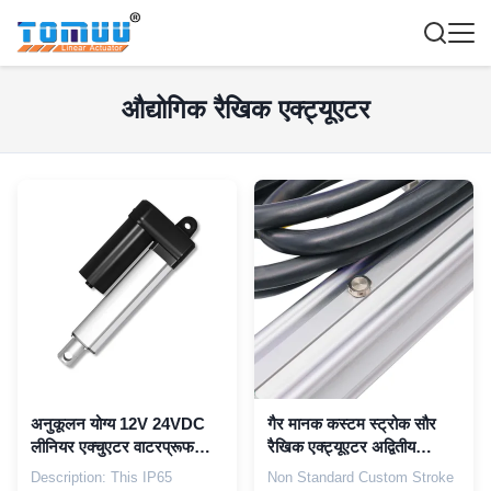
औद्योगिक रैखिक एक्ट्यूएटर
अनुकूलन योग्य 12V 24VDC
गैर मानक कस्टम स्ट्रोक सौर
लीनियर एक्चुएटर वाटरप्रूफ
रैखिक एक्ट्यूएटर अद्वितीय
प्रोटेक्शन 2000N हेवी ड्यूटी
सीएसपी टॉवर के लिए
Description: This IP65
Non Standard Custom Stroke