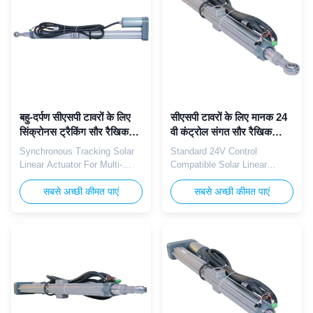
delivers balanced 40,000N
Operating at 24V DC, this
push-pull dynamic thrust with
actuator delivers equal
...
40,000N push ...
बहु-दर्पण सीएसपी टावरों के लिए
सीएसपी टावरों के लिए मानक 24
सिंक्रोनस ट्रैकिंग सौर रैखिक
वी कंट्रोल संगत सौर रैखिक
एक्ट्यूएटर
एक्ट्यूएटर
Synchronous Tracking Solar
Standard 24V Control
Linear Actuator For Multi-
Compatible Solar Linear
Mirror CSP Towers The
Actuator For CSP Towers The
TOMUU U23D synchronous
सबसे अच्छी कीमत पाएं
TOMUU U23D control-
सबसे अच्छी कीमत पाएं
tracking solar linear actuator
compatible solar linear
enables coordinated
actuator is engineered to
simultaneous angle
match all mainstream 24V
adjustment of hundreds of
PLC solar tracking controllers
heliostat mirrors on large
used in global CSP tower
multi-mirror solar tower CSP
heliostat systems. Operating
farms. Operating at 24V DC
on 24V DC power supply, this
rated voltage, this ...
actuator delivers ...