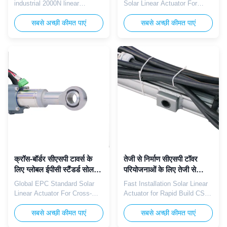
industrial 2000N linear
Solar Linear Actuator For
actuator supports
Unique CSP Towers The
customizable stroke length,
सबसे अच्छी कीमत पाएं
TOMUU U23D non-standard
सबसे अच्छी कीमत पाएं
providing tailored linear drive
custom stroke solar linear
solutions for special industrial
actuator is engineered to meet
equipment, non-standard
irregular proprietary travel
machinery, and customized
length demands for custom-
automation systems..
designed solar tower heliostat
Parameter: Parameter
frames. Operating on 24V DC
Specification Voltage 12V DC
power supply, this actuator ...
/ 24V DC Max Load ...
क्रॉस-बॉर्डर सीएसपी टावर्स के
तेजी से निर्माण सीएसपी टॉवर
लिए ग्लोबल ईपीसी स्टैंडर्ड सोलर
परियोजनाओं के लिए तेजी से
लीनियर एक्चुएटर
स्थापना सौर रैखिक एक्ट्यूएटर
Global EPC Standard Solar
Fast Installation Solar Linear
Linear Actuator For Cross-
Actuator for Rapid Build CSP
Border CSP Towers The
Tower Projects The TOMUU
TOMUU U23D global EPC
सबसे अच्छी कीमत पाएं
U23D fast-install solar linear
सबसे अच्छी कीमत पाएं
standard solar linear actuator
actuator streamlines on-site