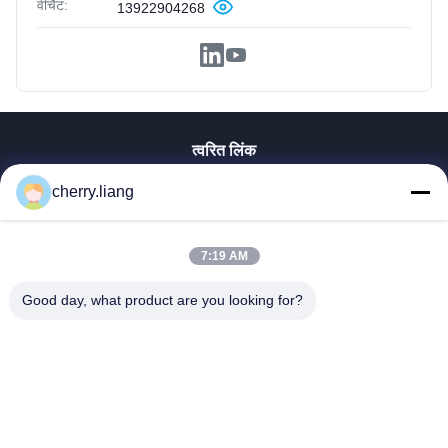
वीचैट:
13922904268
त्वरित लिंक
होम
cherry.liang
उत्पाद
वीआर दिखाएँ
7:19 AM
हमारे बारे में
हमसे संपर्क करें
Good day, what product are you looking for?
समाचार
सभी मामलों
सहायता
Dongguan TOMUU Actuator Technology Co., Ltd.