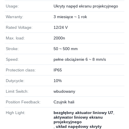
Usage:
Ukryty napęd ekranu projekcyjnego
Warranty:
3 miesiące ~ 1 rok
Rated Voltage:
12/24 V
Max. load:
2000n
Stroke:
50 ~ 500 mm
Speed:
pełne obciążenie 6 ~ 8 mm/s
Protection class:
IP65
Dutycycle:
10%
Limit Switch:
wbudowany
Position Feedback:
Czujnik hali
High Light:
bezgłębny aktuator liniowy U7
,
aktywator liniowy ekranu
projekcyjnego
,
układ napędowy skryty