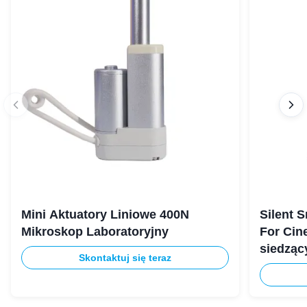
Mini Aktuatory Liniowe 400N
Silent 
Mikroskop Laboratoryjny
For Cin
siedząc
Skontaktuj się teraz