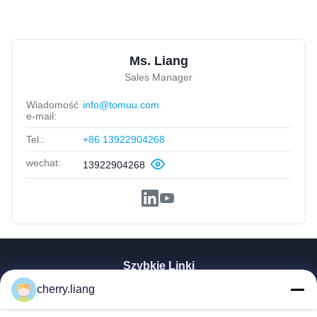
Ms. Liang
Sales Manager
Wiadomość
info@tomuu.com
e-mail:
Tel.:
+86 13922904268
wechat:
13922904268
Szybkie Linki
Dom
cherry.liang
Produkty