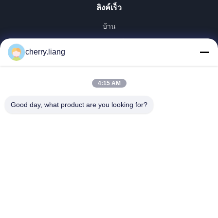
ลิงค์เร็ว
บ้าน
ผลิตภัณฑ์
cherry.liang
แสดง VR
เกี่ยวกับเรา
4:15 AM
ติดต่อเรา
ข่าว
Good day, what product are you looking for?
ทุกกรณี
สนับสนุน
Dongguan TOMUU Actuator Technology Co., Ltd.
86-0769-81818175
info@tomuu.com
ตามเรามา