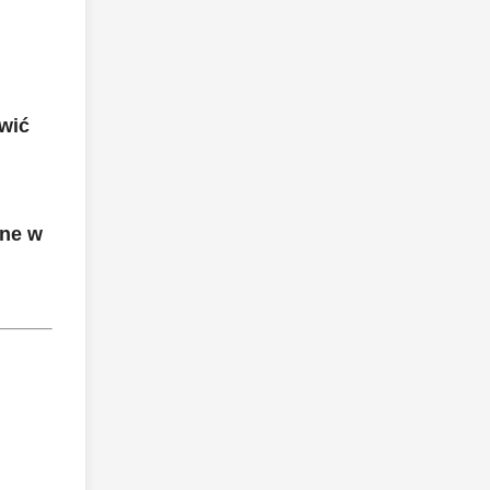
awić
ane w