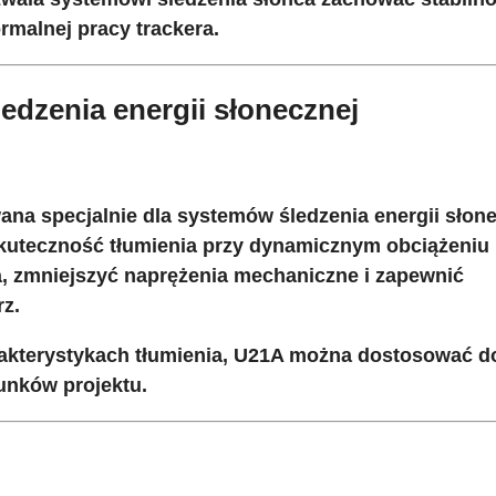
rmalnej pracy trackera.
edzenia energii słonecznej
na specjalnie dla systemów śledzenia energii słon
skuteczność tłumienia przy dynamicznym obciążeniu
a, zmniejszyć naprężenia mechaniczne i zapewnić
rz.
rakterystykach tłumienia, U21A można dostosować d
unków projektu.