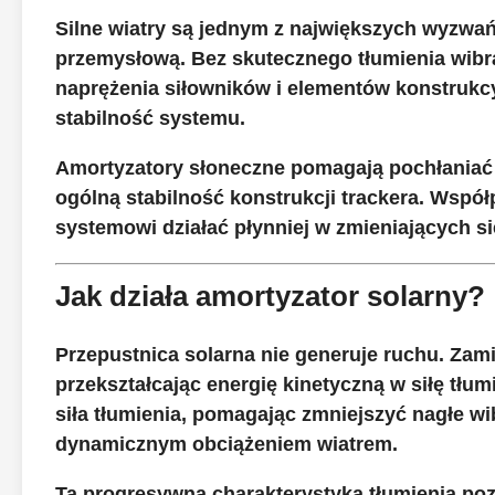
Silne wiatry są jednym z największych wyzwań
przemysłową. Bez skutecznego tłumienia wibr
naprężenia siłowników i elementów konstrukc
stabilność systemu.
Amortyzatory słoneczne pomagają pochłaniać 
ogólną stabilność konstrukcji trackera. Wspó
systemowi działać płynniej w zmieniających s
Jak działa amortyzator solarny?
Przepustnica solarna nie generuje ruchu. Zam
przekształcając energię kinetyczną w siłę tłu
siła tłumienia, pomagając zmniejszyć nagłe w
dynamicznym obciążeniem wiatrem.
Ta progresywna charakterystyka tłumienia po