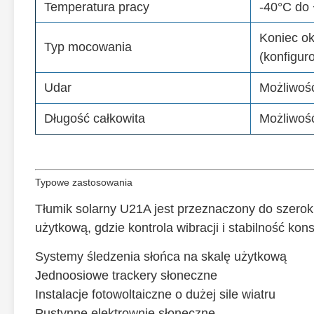
Temperatura pracy
-40°C do
Koniec o
Typ mocowania
(konfigur
Udar
Możliwoś
Długość całkowita
Możliwoś
Typowe zastosowania
Tłumik solarny U21A jest przeznaczony do szerok
użytkową, gdzie kontrola wibracji i stabilność kon
Systemy śledzenia słońca na skalę użytkową
Jednoosiowe trackery słoneczne
Instalacje fotowoltaiczne o dużej sile wiatru
Pustynne elektrownie słoneczne