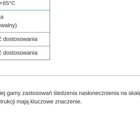
 +65°C
ka
owalny)
ć dostosowania
ć dostosowania
iej gamy zastosowań śledzenia nasłonecznienia na skal
strukcji mają kluczowe znaczenie.