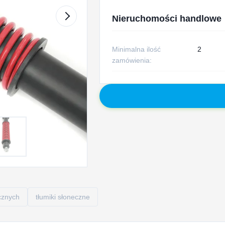
Nieruchomości handlowe
Minimalna ilość
2
zamówienia:
ecznych
tłumiki słoneczne