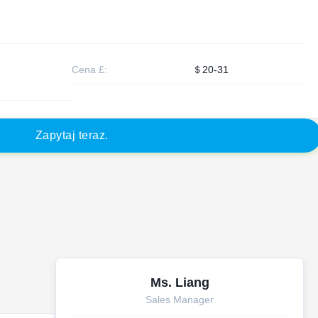
Cena £:
＄20-31
Z
a
p
y
t
a
j
t
e
r
a
z
.
Ms. Liang
Sales Manager