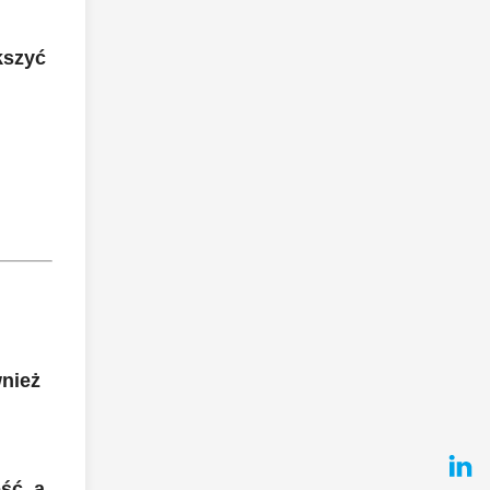
kszyć
wnież
ść, a