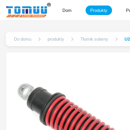
Dom
Produkty
P
Do domu
produkty
Tłumik solarny
U2