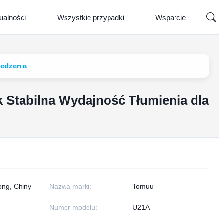
ualności
Wszystkie przypadki
Wsparcie
ledzenia
 Stabilna Wydajność Tłumienia dla
ng, Chiny
Nazwa marki:
Tomuu
Numer modelu:
U21A