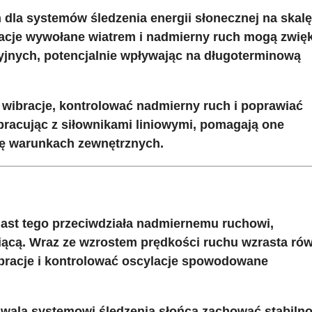
 dla systemów śledzenia energii słonecznej na skalę
acje wywołane wiatrem i nadmierny ruch mogą zwię
yjnych, potencjalnie wpływając na długoterminową
wibracje, kontrolować nadmierny ruch i poprawiać
łpracując z siłownikami liniowymi, pomagają one
ię warunkach zewnętrznych.
iast tego przeciwdziała nadmiernemu ruchowi,
miącą. Wraz ze wzrostem prędkości ruchu wzrasta ró
ibracje i kontrolować oscylacje spowodowane
zwala systemowi śledzenia słońca zachować stabilno