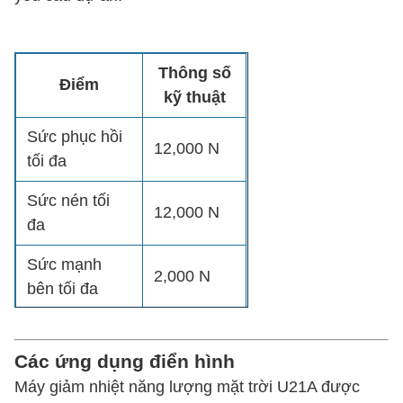
Thông số
Điểm
kỹ thuật
Sức phục hồi
12,000 N
tối đa
Sức nén tối
12,000 N
đa
Sức mạnh
2,000 N
bên tối đa
Tốc độ giảm
42 mm/s
áp
Các ứng dụng điển hình
Máy giảm nhiệt năng lượng mặt trời U21A được
Xếp hạng bảo