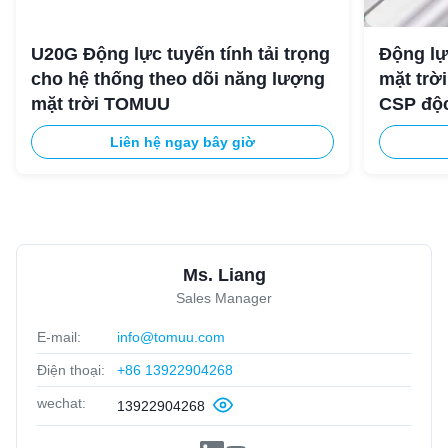
U20G Động lực tuyến tính tải trọng
Động lự
cho hệ thống theo dõi năng lượng
mặt trờ
mặt trời TOMUU
CSP độ
Liên hệ ngay bây giờ
Ms. Liang
Sales Manager
E-mail:
info@tomuu.com
Điện thoại:
+86 13922904268
wechat:
13922904268