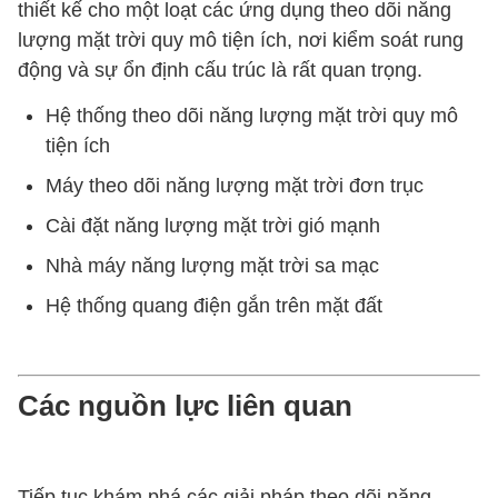
IP66
thiết kế cho một loạt các ứng dụng theo dõi năng
vệ
lượng mặt trời quy mô tiện ích, nơi kiểm soát rung
Chống phun
động và sự ổn định cấu trúc là rất quan trọng.
800 giờ
muối
Hệ thống theo dõi năng lượng mặt trời quy mô
Nhiệt độ hoạt
-40°C đến
tiện ích
động
+65°C
Máy theo dõi năng lượng mặt trời đơn trục
Đầu mắt
Cài đặt năng lượng mặt trời gió mạnh
Loại lắp đặt
(có thể tùy
Nhà máy năng lượng mặt trời sa mạc
chỉnh)
Hệ thống quang điện gắn trên mặt đất
Có thể tùy
Đột quỵ
chỉnh
Các nguồn lực liên quan
Tổng chiều
Có thể tùy
dài
chỉnh
Tiếp tục khám phá các giải pháp theo dõi năng