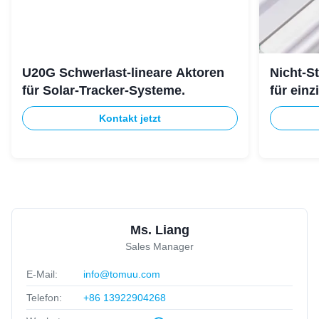
U20G Schwerlast-lineare Aktoren
Nicht-S
für Solar-Tracker-Systeme.
für ein
Kontakt jetzt
Ms. Liang
Sales Manager
E-Mail:
info@tomuu.com
Telefon:
+86 13922904268