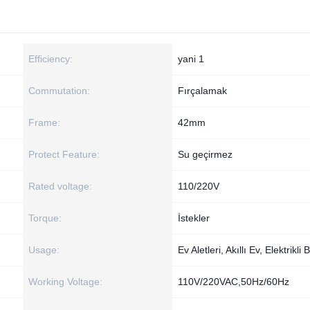
Efficiency:
yani 1
Commutation:
Fırçalamak
Frame:
42mm
Protect Feature:
Su geçirmez
Rated voltage:
110/220V
Torque:
İstekler
Usage:
Ev Aletleri, Akıllı Ev, Elektrikli B
Working Voltage:
110V/220VAC,50Hz/60Hz