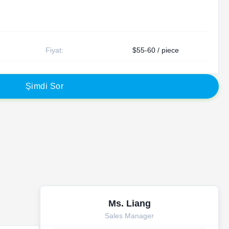
Fiyat:
$55-60 / piece
Ş
i
m
d
i
S
o
r
Ms. Liang
Sales Manager