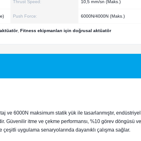
Thrust Speed:
10,5 mm/sn (Maks.)
e)
Push Force:
6000N/4000N (Maks.)
aktüatör
,
Fitness ekipmanları için doğrusal aktüatör
taj ve 6000N maksimum statik yük ile tasarlanmıştır, endüstriyel
ealdir. Güvenilir itme ve çekme performansı, %10 görev döngüsü v
de çeşitli uygulama senaryolarında dayanıklı çalışma sağlar.