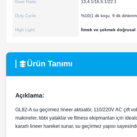
Gear Ratio:
13,4:1/16,5:1/22:1
Duty Cycle:
%10(1 dk koşu, 9 dk dinlenm
High Light:
İtmek ve çekmek doğrusal 
Ürün Tanımı
Açıklama:
GL82-A su geçirmez lineer aktüatör, 110/220V AC çift vol
makineler, tıbbi yataklar ve fitness ekipmanları için id
kararlı lineer hareket sunar, su geçirmez yapısı sayesin