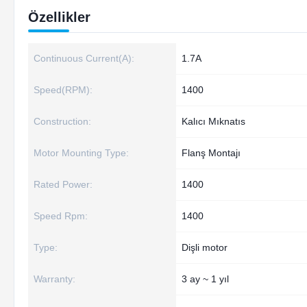
Özellikler
Continuous Current(A):
1.7A
Speed(RPM):
1400
Construction:
Kalıcı Mıknatıs
Motor Mounting Type:
Flanş Montajı
Rated Power:
1400
Speed Rpm:
1400
Type:
Dişli motor
Warranty:
3 ay ~ 1 yıl