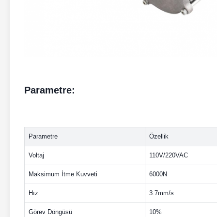
Parametre:
Parametre
Özellik
Voltaj
110V/220VAC
Maksimum İtme Kuvveti
6000N
Hız
3.7mm/s
Görev Döngüsü
10%