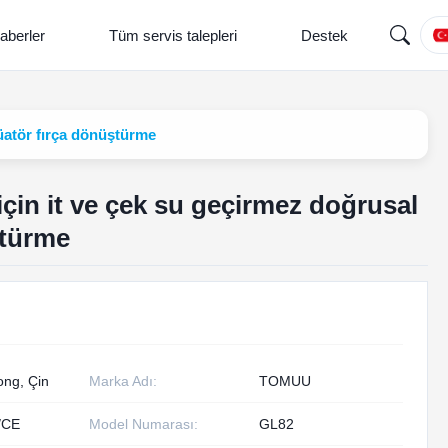
aberler
Tüm servis talepleri
Destek
tüatör fırça dönüştürme
için it ve çek su geçirmez doğrusal
ştürme
ng, Çin
Marka Adı:
TOMUU
/CE
Model Numarası:
GL82