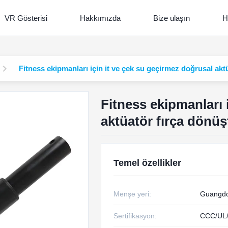
VR Gösterisi
Hakkımızda
Bize ulaşın
H
Fitness ekipmanları için it ve çek su geçirmez doğrusal ak
Fitness ekipmanları 
aktüatör fırça dönü
Temel özellikler
Menşe yeri:
Guangdo
Sertifikasyon:
CCC/UL