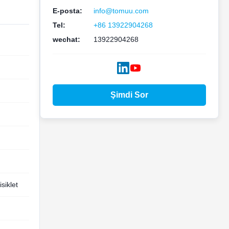
E-posta:
info@tomuu.com
Tel:
+86 13922904268
wechat:
13922904268
Şimdi Sor
isiklet