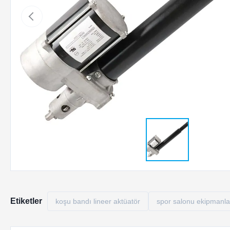
Etiketler
koşu bandı lineer aktüatör
spor salonu ekipmanlar