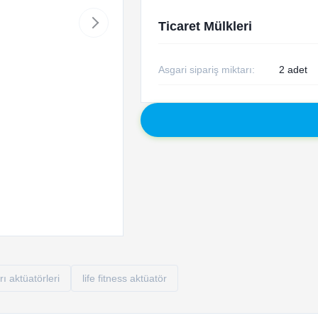
Ticaret Mülkleri
Asgari sipariş miktarı:
2 adet
ı aktüatörleri
life fitness aktüatör