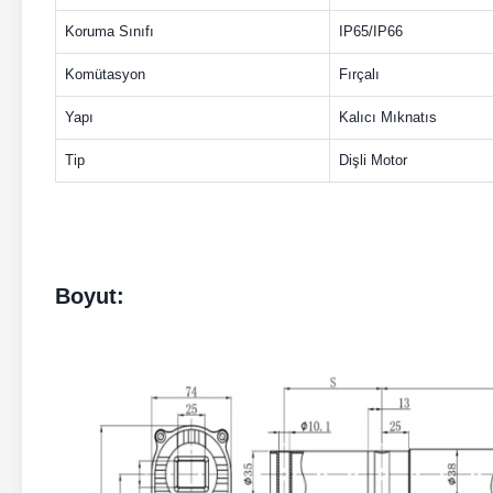
Koruma Sınıfı
IP65/IP66
Komütasyon
Fırçalı
Yapı
Kalıcı Mıknatıs
Tip
Dişli Motor
Boyut: