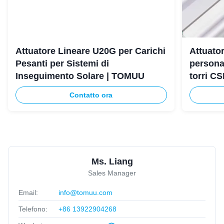
Attuatore Lineare U20G per Carichi
Attuator
Pesanti per Sistemi di
persona
Inseguimento Solare | TOMUU
torri C
Contatto ora
Ms. Liang
Sales Manager
Email:
info@tomuu.com
Telefono:
+86 13922904268