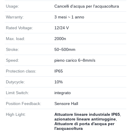
Usage:
Cancelli d'acqua per l'acquacoltura
Warranty:
3 mesi ~ 1 anno
Rated Voltage:
12/24 V
Max. load:
2000n
Stroke:
50~500mm
Speed:
pieno carico 6~8mm/s
Protection class:
IP65
Dutycycle:
10%
Limit Switch:
integrato
Position Feedback:
Sensore Hall
High Light:
Attuatore lineare industriale IP65
,
azionatore lineare antirruggine
,
Attuatore di porta d'acqua per
l'acquacoltura