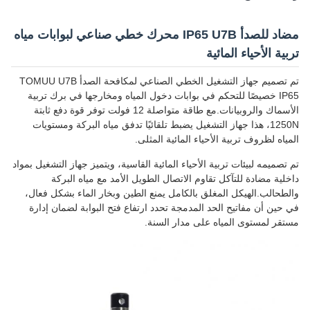
مضاد للصدأ IP65 U7B محرك خطي صناعي لبوابات مياه
تربية الأحياء المائية
تم تصميم جهاز التشغيل الخطي الصناعي لمكافحة الصدأ TOMUU U7B
IP65 خصيصًا للتحكم في بوابات دخول المياه ومخارجها في برك تربية
الأسماك والروبيانات.مع طاقة متواصلة 12 فولت توفر قوة دفع ثابتة
1250N، هذا جهاز التشغيل يضبط تلقائيًا تدفق مياه البركة ومستويات
المياه لظروف تربية الأحياء المائية المثلى.
تم تصميمه لبيئات تربية الأحياء المائية القاسية، ويتميز جهاز التشغيل بمواد
داخلية مضادة للتآكل تقاوم الاتصال الطويل الأمد مع مياه البركة
والطحالب.الهيكل المغلق بالكامل يمنع الطين وبخار الماء بشكل فعال،
في حين أن مفاتيح الحد المدمجة تحدد ارتفاع فتح البوابة لضمان إدارة
مستقر لمستوى المياه على مدار السنة.