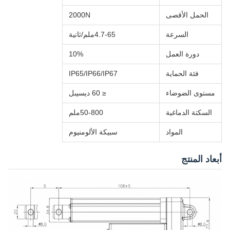
الحمل الأقصى
2000N
السرعة
4.7-65ملم/ثانية
دورة العمل
10%
فئة الحماية
IP65/IP66/IP67
مستوى الضوضاء
≤ 60 ديسيبل
السكتة الدماغية
50-800ملم
المواد
سبيكة الألومنيوم
أبعاد المنتج