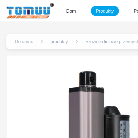
Dom
Produkty
P
Do domu
produkty
Siłowniki liniowe przemys