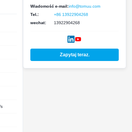
Wiadomość e-mail:
info@tomuu.com
Tel.:
+86 13922904268
wechat:
13922904268
Zapytaj teraz.
/s