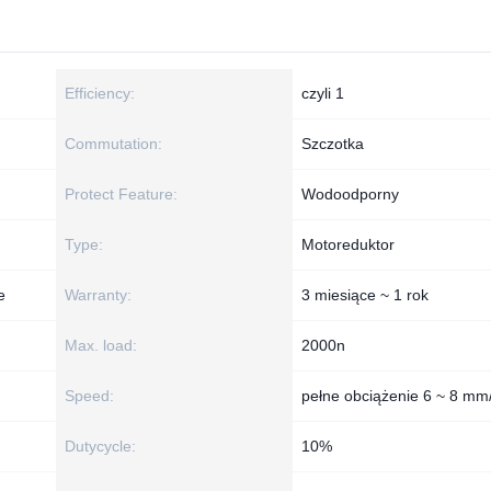
Efficiency:
czyli 1
Commutation:
Szczotka
Protect Feature:
Wodoodporny
Type:
Motoreduktor
e
Warranty:
3 miesiące ~ 1 rok
Max. load:
2000n
Speed:
pełne obciążenie 6 ~ 8 mm
Dutycycle:
10%