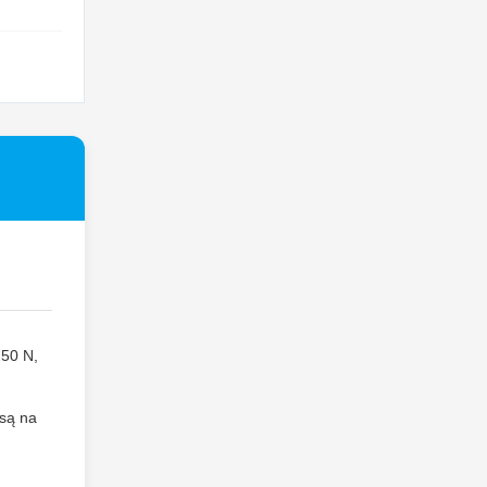
250 N,
.
 są na