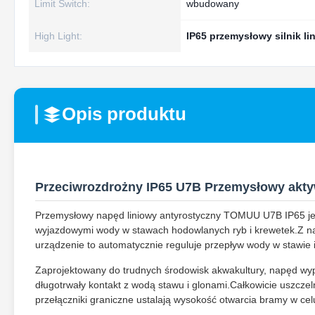
Limit Switch:
wbudowany
High Light:
IP65 przemysłowy silnik li
Opis produktu
Przeciwrozdrożny IP65 U7B Przemysłowy akty
Przemysłowy napęd liniowy antyrostyczny TOMUU U7B IP65 jes
wyjazdowymi wody w stawach hodowlanych ryb i krewetek.Z na
urządzenie to automatycznie reguluje przepływ wody w stawie
Zaprojektowany do trudnych środowisk akwakultury, napęd wyp
długotrwały kontakt z wodą stawu i glonami.Całkowicie uszcze
przełączniki graniczne ustalają wysokość otwarcia bramy w ce