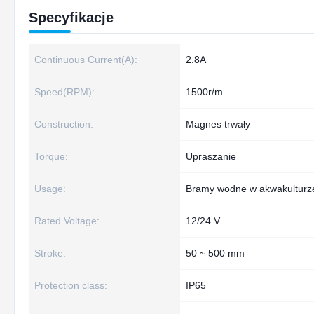
Specyfikacje
Continuous Current(A):
2.8A
Speed(RPM):
1500r/m
Construction:
Magnes trwały
Torque:
Upraszanie
Usage:
Bramy wodne w akwakulturz
Rated Voltage:
12/24 V
Stroke:
50 ~ 500 mm
Protection class:
IP65