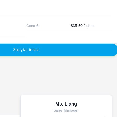
Cena £:
$35-50 / piece
Z
a
p
y
t
a
j
t
e
r
a
z
.
Ms. Liang
Sales Manager