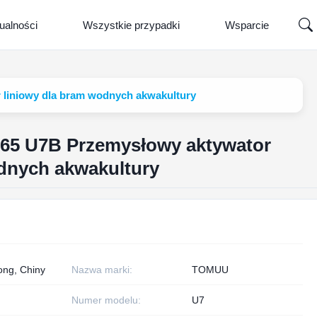
ualności
Wszystkie przypadki
Wsparcie
 liniowy dla bram wodnych akwakultury
P65 U7B Przemysłowy aktywator
odnych akwakultury
ng, Chiny
Nazwa marki:
TOMUU
Numer modelu:
U7