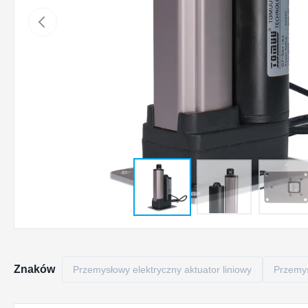
Znaków
Przemysłowy elektryczny aktuator liniowy
Przemys