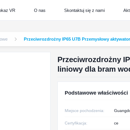
okaz VR
O nas
Skontaktuj się z nami
Akt
łowe
Przeciwrozdrożny IP65 U7B Przemysłowy aktywator
Przeciwrozdrożny I
liniowy dla bram w
Podstawowe właściwości
Miejsce pochodzenia:
Guangdo
Certyfikacja:
ce