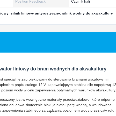
Position Feedback:
Czujnik hali
niowy
,
silnik liniowy antyrostyczny
,
silnik wodny do akwakultury
wator liniowy do bram wodnych dla akwakultury
t specjalnie zaprojektowany do sterowania bramami wjazdowymi i
pięciem prądu stałego 12 V, zapewniającym stabilną siłę napędową 1
 i poziom wody w celu zapewnienia optymalnych warunków akwakultury
osażony jest w wewnętrzne materiały przeciwdziałowe, które odporne
lniona obudowa skutecznie blokuje błoto i parę wodną, a wbudowane
lu zapewnienia stabilnego zarządzania poziomem wody przez cały rok.