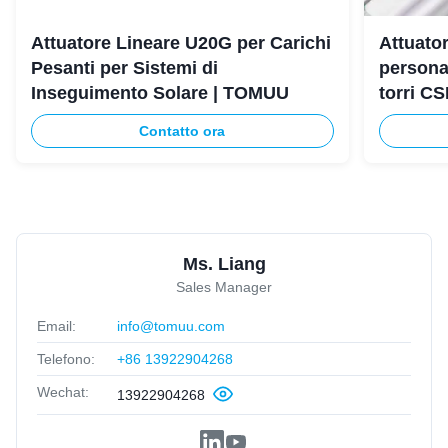
Attuatore Lineare U20G per Carichi
Attuator
Pesanti per Sistemi di
persona
Inseguimento Solare | TOMUU
torri C
Contatto ora
Ms. Liang
Sales Manager
Email:
info@tomuu.com
Telefono:
+86 13922904268
Wechat:
13922904268