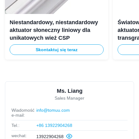
Niestandardowy, niestandardowy
Światow
aktuator słoneczny liniowy dla
aktuato
unikatowych wież CSP
transgr
Skontaktuj się teraz
Ms. Liang
Sales Manager
Wiadomość
info@tomuu.com
e-mail:
Tel.:
+86 13922904268
wechat:
13922904268