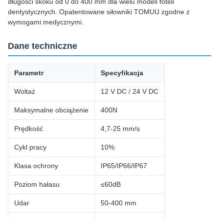
długości skoku od 0 do 400 mm dla wielu modeli foteli
dentystycznych. Opatentowane siłowniki TOMUU zgodne z
wymogami medycznymi.
Dane techniczne
Parametr
Specyfikacja
Woltaż
12 V DC / 24 V DC
Maksymalne obciążenie
400N
Prędkość
4,7-25 mm/s
Cykl pracy
10%
Klasa ochrony
IP65/IP66/IP67
Poziom hałasu
≤60dB
Udar
50-400 mm