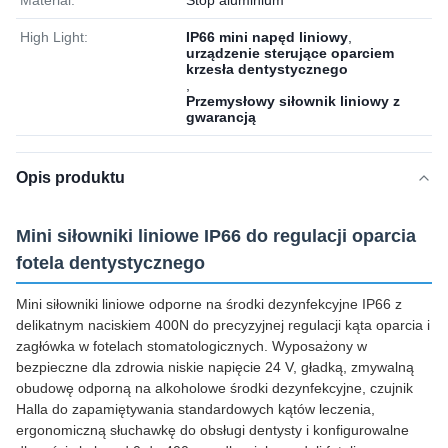
Material:
Stop aluminium
High Light:
IP66 mini napęd liniowy
,
urządzenie sterujące oparciem
krzesła dentystycznego
,
Przemysłowy siłownik liniowy z
gwarancją
Opis produktu
Mini siłowniki liniowe IP66 do regulacji oparcia
fotela dentystycznego
Mini siłowniki liniowe odporne na środki dezynfekcyjne IP66 z
delikatnym naciskiem 400N do precyzyjnej regulacji kąta oparcia i
zagłówka w fotelach stomatologicznych. Wyposażony w
bezpieczne dla zdrowia niskie napięcie 24 V, gładką, zmywalną
obudowę odporną na alkoholowe środki dezynfekcyjne, czujnik
Halla do zapamiętywania standardowych kątów leczenia,
ergonomiczną słuchawkę do obsługi dentysty i konfigurowalne