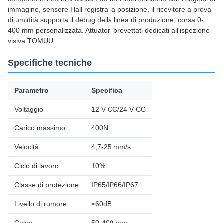
immagine, sensore Hall registra la posizione, il ricevitore a prova
di umidità supporta il debug della linea di produzione, corsa 0-
400 mm personalizzata. Attuatori brevettati dedicati all'ispezione
visiva TOMUU.
Specifiche tecniche
Parametro
Specifica
Voltaggio
12 V CC/24 V CC
Carico massimo
400N
Velocità
4,7-25 mm/s
Ciclo di lavoro
10%
Classe di protezione
IP65/IP66/IP67
Livello di rumore
≤60dB
Colpo
50-400 mm