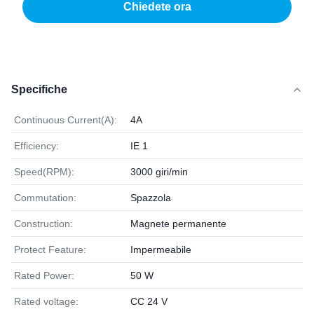
Chiedete ora
Specifiche
Continuous Current(A):
4A
Efficiency:
IE 1
Speed(RPM):
3000 giri/min
Commutation:
Spazzola
Construction:
Magnete permanente
Protect Feature:
Impermeabile
Rated Power:
50 W
Rated voltage:
CC 24 V