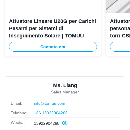
Attuatore Lineare U20G per Carichi
Attuator
Pesanti per Sistemi di
persona
Inseguimento Solare | TOMUU
torri C
Contatto ora
Ms. Liang
Sales Manager
Email:
info@tomuu.com
Telefono:
+86 13922904268
Wechat:
13922904268