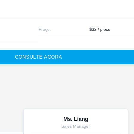
Preço:
$32 / piece
C
O
N
S
U
L
T
E
A
G
O
R
A
Ms. Liang
Sales Manager