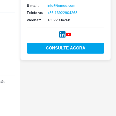
E-mail:
info@tomuu.com
Telefone:
+86 13922904268
Wechat:
13922904268
CONSULTE AGORA
isão