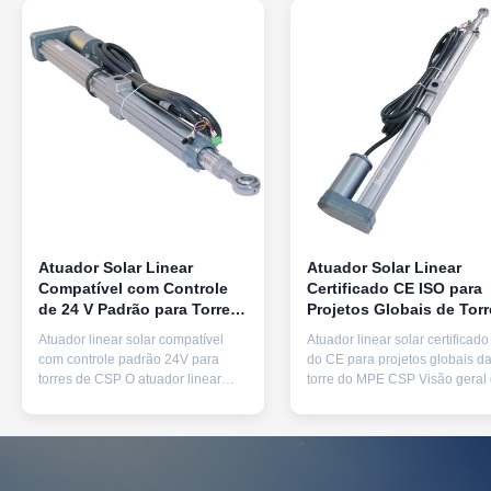
Atuador Solar Linear
Atuador Solar Linear
Compatível com Controle
Certificado CE ISO para
de 24 V Padrão para Torres
Projetos Globais de Torr
CSP
EPC CSP
Atuador linear solar compatível
Atuador linear solar certificado
com controle padrão 24V para
do CE para projetos globais d
torres de CSP O atuador linear
torre do MPE CSP Visão geral
solar compatível com controle
produto O atuador linear solar
TOMUU U23D foi projetado para
TOMUU U23D totalmente
corresponder a todos os principais
certificado atende aos padrões
controladores de rastreamento
internacionais financiáveis ​​par
solar PLC de 24 V usados ​​em
sistemas de rastreamento de