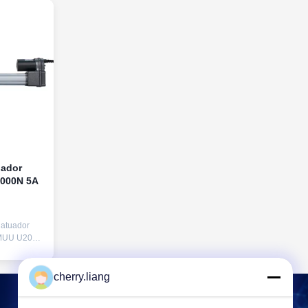
ador
20000N 5A
 atuador
TOMUU U20K
ão geral do
r industrial
viços
cherry.liang
dispositivo
adrão