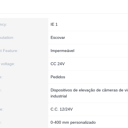
ency:
IE 1
tation:
Escovar
t Feature:
Impermeável
 voltage:
CC 24V
e:
Pedidos
:
Dispositivos de elevação de câmeras de v
industrial
e:
C.C. 12/24V
:
0-400 mm personalizado