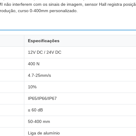
I não interferem com os sinais de imagem, sensor Hall registra posiçã
produção, curso 0-400mm personalizado.
Especificações
12V DC / 24V DC
400 N
4.7-25mm/s
10%
IP65/IP66/IP67
≤ 60 dB
50-400 mm
Liga de alumínio