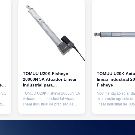
TOMUU U20K Fisheye
TOMUU U20K Actu
20000N 5A Atuador Linear
linear industrial 
e
Industrial para
Fisheye
rastreamento fotovoltaico
 ISO
TOMUU U20K Fisheye 20000N 5A
Movimentação solar da
de eixo duplo
a
Actuador linear industrial Atuador
exploração agrícola do
 do
linear industrial de precisão de
linear industrial de 
dois eixos de alto desempenho
20000N 5A Fisheye Vis
concebido para sistemas de
produto O atuador linea
rastreamento solar, com
TOMUU U20K para ser
a
dispositivo frontal de olho de peixe
pesados ​​apresenta um 
padrão para elevação
frontal olho de peixe p