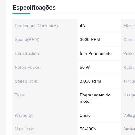
Especificações
Continuous Current(A):
4A
Effici
Speed(RPM):
3000 RPM
Commu
Construction:
Ímã Permanente
Protec
Rated Power:
50 W
Rated
Speed Rpm:
3.000 RPM
Torqu
Type:
Engrenagem do
Usage
motor
Warranty:
1 ano
Voltag
Max. load:
50-400N
Stroke