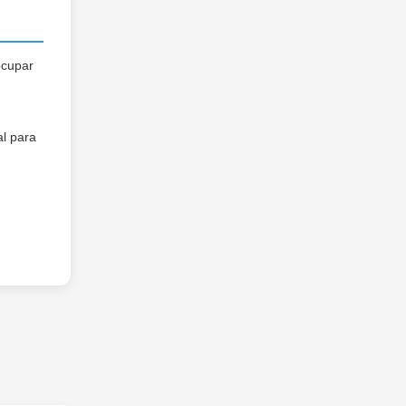
ocupar
al para