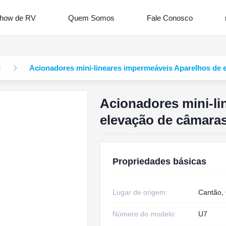
how de RV
Quem Somos
Fale Conosco
s
Acionadores mini-lineares impermeáveis Aparelhos de e
Acionadores mini-li
elevação de câmaras 
Propriedades básicas
Lugar de origem:
Cantão,
Número do modelo:
U7