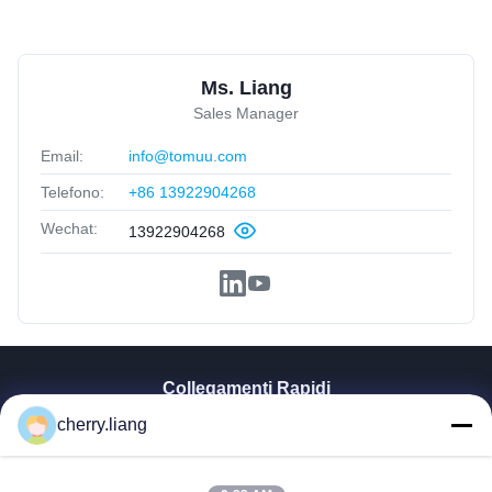
Ms. Liang
Sales Manager
Email:
info@tomuu.com
Telefono:
+86 13922904268
Wechat:
13922904268
Collegamenti Rapidi
Casa
cherry.liang
Prodotti
Mostra VR