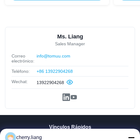
Ms. Liang
Sales Manager
Correo
info@tomuu.com
electrónico:
Teléfono:
+86 13922904268
Wechat:
13922904268
Vínculos Rápidos
Inicio
cherry.liang