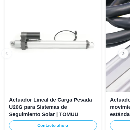
Actuador Lineal de Carga Pesada
Actuador
U20G para Sistemas de
movimie
Seguimiento Solar | TOMUU
estándar
CSP
Contacto ahora