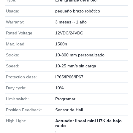
Type:
El engranaje del motor
Usage:
pequeño brazo robótico
Warranty:
3 meses ~ 1 año
Rated Voltage:
12VDC/24VDC
Max. load:
1500n
Stroke:
10-800 mm personalizado
Speed:
10-25 mm/s sin carga
Protection class:
IP65/IP66/IP67
Duty cycle:
10%
Limit switch:
Programar
Position Feedback:
Sensor de Hall
High Light:
Actuador lineal mini U7K de bajo
ruido
,