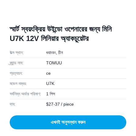
স্মার্ট স্বয়ংক্রিয় উইন্ডো ওপেনারের জন্য মিনি
U7K 12V লিনিয়ার অ্যাকচুয়েটর
উত্স স্থান:
গুয়াংডং, চীন
ব্র্যান্ড নাম:
TOMUU
প্রত্যয়ন:
ce
মডেল নম্বর:
U7K
সর্বনিম্ন অর্ডার পরিমাণ:
1 পিস
দাম:
$27-37 / piece
এখনই অনুসন্ধান করুন