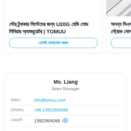
সৌর ট্র্যাকার সিস্টেমের জন্য U20G হেভি লোড
অনন্য সিএসপি
লিনিয়ার অ্যাকচুয়েটর | TOMUU
স্ট্রোক সোলা
এখনই যোগাযোগ করুন
Ms. Liang
Sales Manager
ইমেইল:
info@tomuu.com
টেলিফোন:
+86 13922904268
ওয়েচ্যাট:
13922904268