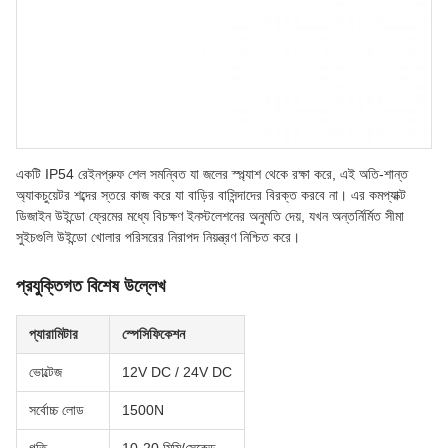
একটি IP54 রেইনপ্রুফ শেল সমন্বিত যা জলের স্প্ল্যাশ থেকে রক্ষা করে, এই অতি-শান্ত
অ্যাকচুয়েটর শব্দের স্তরে কাজ করে যা বাড়ির বাসিন্দাদের বিরক্ত করবে না। এর কমপ্যাক্ট
ডিজাইন উইন্ডো ফ্রেমের মধ্যে বিচক্ষণ ইনস্টলেশনের অনুমতি দেয়, যখন অন্তর্নির্মিত সীমা
সুইচগুলি উইন্ডো খোলার পরিসরের নিরাপদ নিয়ন্ত্রণ নিশ্চিত করে।
প্রযুক্তিগত বিশেষ উল্লেখ
প্যারামিটার
স্পেসিফিকেশন
ভোল্টেজ
12V DC / 24V DC
সর্বোচ্চ লোড
1500N