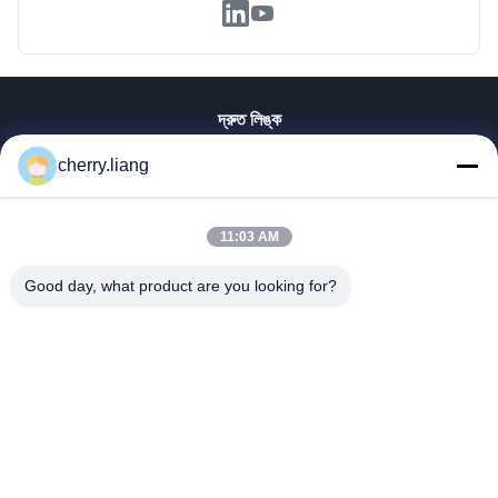
দ্রুত লিঙ্ক
বাড়ি
cherry.liang
পণ্য
VR প্রদর্শন
11:03 AM
আমাদের সম্পর্কে
আমাদের সাথে যোগাযোগ করুন
Good day, what product are you looking for?
খবর
সব ক্ষেত্রেই
সমর্থন
Dongguan TOMUU Actuator Technology Co., Ltd.
86-0769-81818175
info@tomuu.com