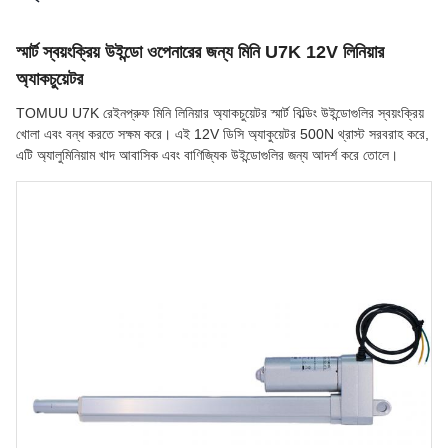
স্মার্ট স্বয়ংক্রিয় উইন্ডো ওপেনারের জন্য মিনি U7K 12V লিনিয়ার
অ্যাকচুয়েটর
TOMUU U7K রেইনপ্রুফ মিনি লিনিয়ার অ্যাকচুয়েটর স্মার্ট বিল্ডিং উইন্ডোগুলির স্বয়ংক্রিয়
খোলা এবং বন্ধ করতে সক্ষম করে। এই 12V ডিসি অ্যাকুয়েটর 500N থ্রাস্ট সরবরাহ করে,
এটি অ্যালুমিনিয়াম খাদ আবাসিক এবং বাণিজ্যিক উইন্ডোগুলির জন্য আদর্শ করে তোলে।