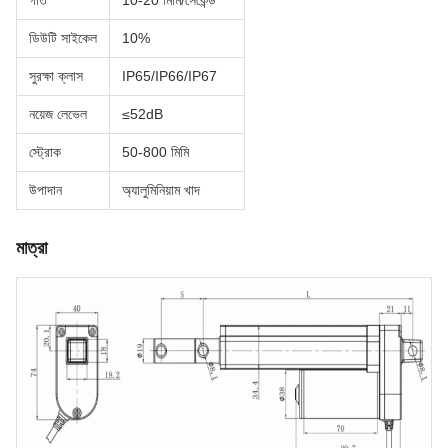
গতি
10-20 মিমি/সেকেন্ড
ডিউটি ​​সাইকেল
10%
সুরক্ষা ক্লাস
IP65/IP66/IP67
নয়েজ লেভেল
≤52dB
স্ট্রোক
50-800 মিমি
উপাদান
অ্যালুমিনিয়াম খাদ
মাত্রা