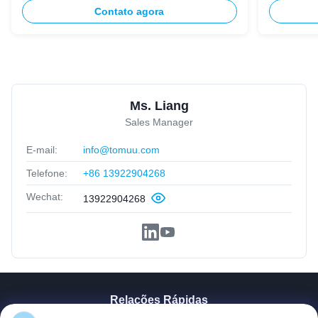
de roda
Contato agora
Ms. Liang
Sales Manager
E-mail:
info@tomuu.com
Telefone:
+86 13922904268
Wechat:
13922904268
Relações Rápidas