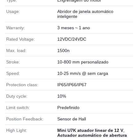
Type:
Engrenagem do motor
Usage:
Abridor de janela automático
inteligente
Warranty:
3 meses ~ 1 ano
Rated Voltage:
12VDC/24VDC
Max. load:
1500n
Stroke:
10-800 mm personalizado
Speed:
10-25 mm/s @ sem carga
Protection class:
IP65/IP66/IP67
Duty cycle:
10%
Limit switch:
Predefinido
Position Feedback:
Sensor de Hall
High Light:
Mini U7K atuador linear de 12 V
,
Actuador automático de abertura