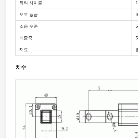
듀티 사이클
보호 등급
I
소음 수준
뇌졸중
재료
치수