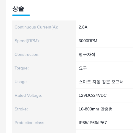
상술
Continuous Current(A):
2.8A
Speed(RPM):
3000RPM
Construction:
영구자석
Torque:
요구
Usage:
스마트 자동 창문 오프너
Rated Voltage:
12VDC/24VDC
Stroke:
10-800mm 맞춤형
Protection class:
IP65/IP66/IP67