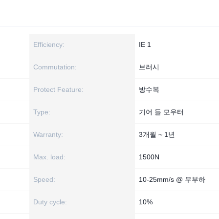
Efficiency:
IE 1
Commutation:
브러시
Protect Feature:
방수복
Type:
기어 들 모우터
Warranty:
3개월 ~ 1년
Max. load:
1500N
Speed:
10-25mm/s @ 무부하
Duty cycle:
10%