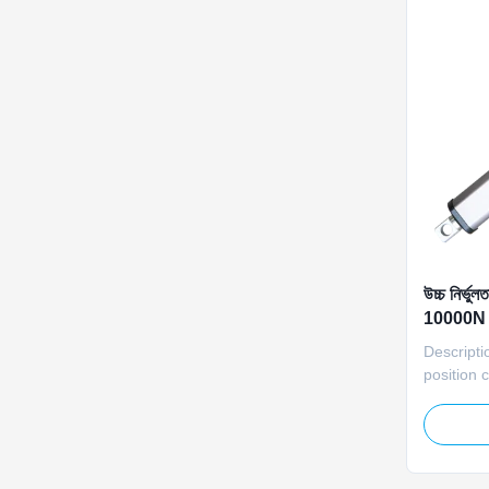
উচ্চ নির্ভু
10000N লো
Descripti
position 
this 24V 
reliable l
devices. 
accurate 
deviation