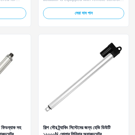
ring
functionality, supporting multiple voltage
bility in
options including DC 12V, DC 24V, making
সেরা দাম পান
ions. This
it highly versatile for a wide range of
combines
applications. It is engineered with a robust
vanced
heavy-duty structure to deliver stable and
ensuring ...
...
ন ফিডব্যাক সহ
শিল্প সৌর ট্র্যাকিং সিস্টেমের জন্য হেভি ডিউটি ​​
াকচুয়েটর
১২০০০N সোলার লিনিয়ার অ্যাকচুয়েটর