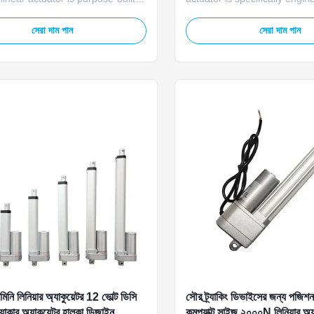
 tracker systems, offering
solar tracker systems, delive
load capacity and motion
exceptional precision and relia
সেরা দাম পান
সেরা দাম পান
 to enhance system
outdoor photovoltaic applicat
ce. It provides stable pushing
high-performance actuator 
ng force to adjust solar panels
robust construction with ad
nd efficiently, adapting to ...
weatherproofing technology, 
ি লিনিয়ার অ্যাকুয়েটর 12 ভোল্ট ডিসি
সৌর ট্র্যাকিং ডিভাইসের জন্য পজিশ
্যাকার অ্যাকুয়েটর হালকা ডিজাইন
কমপ্যাক্ট সাইজ ২০০০N লিনিয়ার অ্য