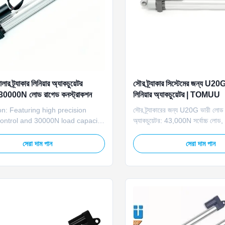
ার ট্র্যাকার লিনিয়ার অ্যাকচুয়েটর
সৌর ট্র্যাকার সিস্টেমের জন্য U2
000N লোড রাগেড কনস্ট্রাকশন
লিনিয়ার অ্যাকচুয়েটর | TOMUU
on: Featuring high precision
সৌর ট্র্যাকারের জন্য U20G ভারী লোড ল
control and 30000N load capacity,
অ্যাকচুয়েটর: 43,000N সর্বোচ্চ লোড
DC solar linear actuator delivers
24V DC, 1mm/s গতি। ইউটিলিটি-স্ক
inear motion for solar tracking
বহিরঙ্গন নির্ভরযোগ্যতার জন্য নির্মিত।
সেরা দাম পান
সেরা দাম পান
It ensures consistent and
movement without drift or
, supporting stable operation of
ls ...