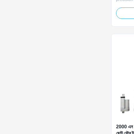
for solar
balanced 
accuracy
performan
and pulli
smoothly a
2000 এন মিন
ছোট সৌর ট্র