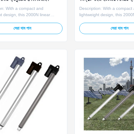
on: With a compact and
Description: With a compact
ht design, this 2000N linear
lightweight design, this 2000
s perfect for small solar trackers,
actuator is perfect for small 
olar systems and portable solar
rooftop solar systems and po
সেরা দাম পান
সেরা দাম পান
s. It saves installation space
generators. It saves installa
viding strong and stable driving
while providing strong and st
nce. Parameter: Parameter
performance. Parameter: Pa
tion Voltage 12V ...
Specification Voltage 12V ...