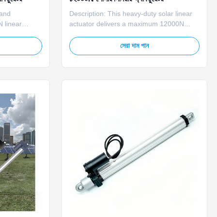
 and
Description: This heavy-duty solar linear
N linear
actuator delivers a maximum 12000N
solar trackers,
thrust, specially engineered for large-scale
rtable solar
industrial solar tracking systems. It offers
সেরা দাম পান
tion space
strong driving force and stable operation
able driving
to adjust heavy solar panels, supporting
rameter
continuous and efficient power generation
for ...