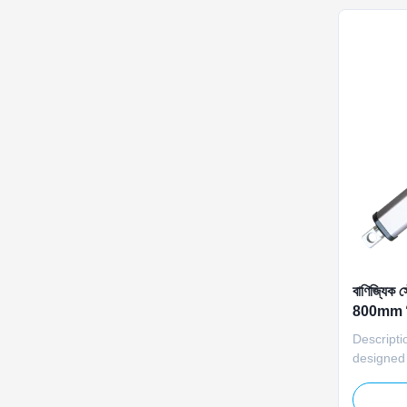
solar pane
বাণিজ্যিক 
800mm লি
Descripti
designed 
equipment
capacity