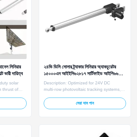
নেল লিনিয়ার
২৪ভি ডিসি সোলার ট্র্যাকার লিনিয়ার অ্যাকচুয়েটর
ট ভারী দায়িত্ব
১৫০০০এন আইইসি৬২৮১৭ সার্টিফাইড আইপি৬৬
লিনিয়ার অ্যাকচুয়েটর
duty solar
Description: Optimized for 24V DC
h thrust of
multi‑row photovoltaic tracking systems,
e solar
the U17A solar linear actuator delivers
ith high-
efficient, cost‑effective performance for
সেরা দাম পান
precision
large‑scale solar plants. It supports the
 stable and
industry‑preferred layout where one
for
24VDC motor drives three actuators per
row, significantly ...