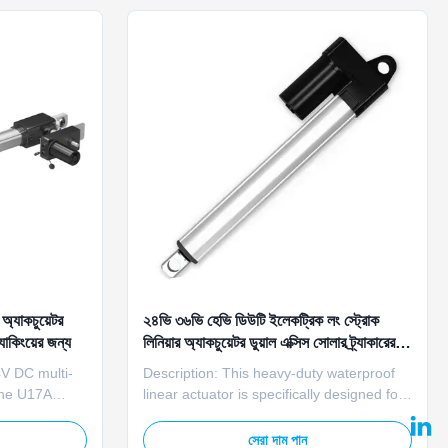
 panel ...
outdoor environmen...
অ্যাকচুয়েটর
২৪ভি ৩৬ভি হেভি ডিউটি ​​ইলেকট্রিক লং স্ট্রোক
্যাকিংয়ের জন্য
লিনিয়ার অ্যাকচুয়েটর ডুয়াল এক্সিস সোলার ট্র্যাকারের
জন্য
4V DC multi-
Description: This heavy-duty waterproof
 the U17A
linear actuator is specifically designed for
ble and cost-
dual-axis solar trackers, powered by 12V-
ommercial and
36V DC power supply. It features IP65
সেরা দাম পান