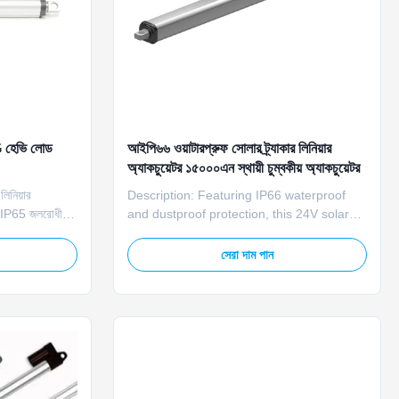
0G হেভি লোড
আইপি৬৬ ওয়াটারপ্রুফ সোলার ট্র্যাকার লিনিয়ার
অ্যাকচুয়েটর ১৫০০০এন স্থায়ী চুম্বকীয় অ্যাকচুয়েটর
িনিয়ার
Description: Featuring IP66 waterproof
, IP65 জলরোধী,
and dustproof protection, this 24V solar
েল প্রকল্পে
linear actuator is ideal for long-term
outdoor solar applications. It resists
সেরা দাম পান
moisture, dust, corrosion, and extreme
temperatures, ensuring stable
performance in harsh environments. The
actuator provides reliable linear ...