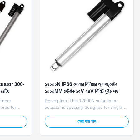
ক actuator 300-
১২০০০N IP66 সোলার লিনিয়ার অ্যাকচুয়েটর
রেটিং
১০০০MM স্ট্রোক ১২V ২৪V লিমিট সুইচ সহ
linear
Description: This 12000N solar linear
eered for
actuator is specially designed for single-
ned to meet
axis solar tracking systems. It provides
door
strong pushing and pulling force to adjust
সেরা দাম পান
delivers a
solar panel angles accurately and steadily.
0,000N,
With IP66 waterproof and dustproof
d push-pull
protection, it can operate reliably in