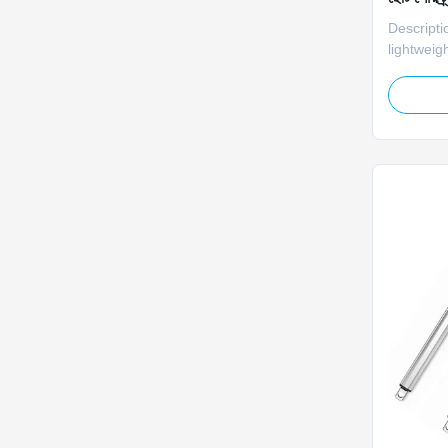
Descripti
lightweig
actuator i
rooftop s
generator
while pro
performa
Specifica