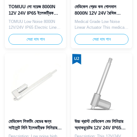
TOMUU লো নয়েজ 8000N
মেডিকেল গ্রেড কম গোলমাল
12V 24V IP65 ইলেকট্রিক
8000N 12V 24V রৈখিক
লিনিয়ার অ্যাকচুয়েটর ফর হসপিটাল
actuator IP65 হাসপাতাল
TOMUU Low Noise 8000N
Medical Grade Low Noise
বেড
বিছানা অ্যাপ্লিকেশন জন্য
12V/24V IP65 Electric Linear
Linear Actuator This medical
Actuator for Hospital Bed This
grade TOMUU linear actuator
TOMUU electric linear
সেরা দাম পান
features low noise
সেরা দাম পান
actuator is engineered with
performance with 8000N high
low noise operation, delivering
load capacity, 12V/24V
8000N heavy thrust and
voltage options, and IP65
compatible with both 12V and
dustproof/waterproof rating.
24V DC voltage systems.
Fully compliant with medical
Featuring IP65 waterproof and
industry standards, it's ideal
dustproof protection, it is ...
for hospital ward beds,
rehabilita...
মেডিকেল লিফটিং বেডের জন্য
উচ্চ থ্রাস্ট মেডিকেল বেড লিনিয়ার
সাইলেন্ট মিনি ইলেকট্রিক লিনিয়ার
অ্যাকচুয়েটর 12V 24V IP65
অ্যাকচুয়েটর হাই স্পিড 1000N
অ্যাকচুয়েটর 3000 RPM কাস্টম
Description: Low noise high
Description: This 12V/24V