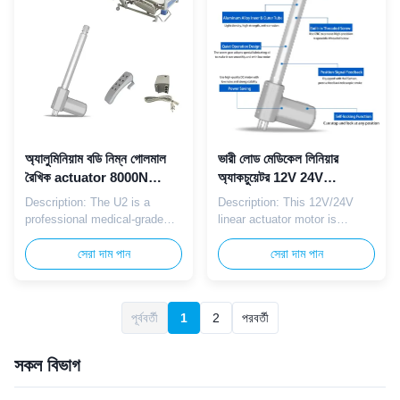
angle and height adjustment
performance. The waterproof
in medical and healthcare
and dustproof structure
environments. Parameter:
extends service life in ...
Parameter ...
অ্যালুমিনিয়াম বডি নিম্ন গোলমাল
ভারী লোড মেডিকেল লিনিয়ার
রৈখিক actuator 8000N
অ্যাকচুয়েটর 12V 24V
হাসপাতালের বিছানা জন্য মেডিকেল
অ্যাকচুয়েটর IP65 ইলেকট্রিক
Description: The U2 is a
Description: This 12V/24V
গ্রেড
হোমকেয়ার বেডের জন্য
professional medical-grade
linear actuator motor is
linear actuator optimized for
specially designed for electric
adjustable hospital beds, ICU
সেরা দাম পান
homecare beds, providing
সেরা দাম পান
beds, and rehabilitation
smooth and quiet linear
equipment. It combines
motion for bed adjustment.
exceptional thrust, low noise,
Equipped with a compact,
পূর্ববর্তী
পরবর্তী
1
2
and durable construction to
easy-to-install control box, it
meet strict healthcare
is ideal for home use,
standards. Its compact design
supporting elderly and
সকল বিভাগ
and reliable performance ...
disabled individuals with
independent ...