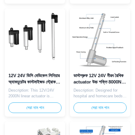
providing ultra-smooth and
specifically designed for
safe linear adjustment to meet
precision hospital beds such
the high-standard
as ICU beds and surgical
requirements of intensive care
beds. The integrated control
environments. Parameter:
box works with the Hall
Parameter Specification
sensor to deliver accurate and
Voltage 12V DC / 24V DC
repeatable bed adjustments,
Max ...
...
12V 24V ডিসি মেডিকেল লিনিয়ার
ডাস্টপ্রুফ 12V 24V নীরব রৈখিক
অ্যাকচুয়েটর কাস্টমাইজড স্ট্রোক
actuator উচ্চ শক্তি 8000N
মিনিয়েচার ইলেকট্রিক অ্যাকচুয়েটর
মেডিকেল যত্ন বিছানা জন্য
Description: This 12V/24V
Description: Designed for
2000N linear actuator is
hospital and homecare beds,
specially designed for medical
the U2 linear actuator
beds, nursing beds and
সেরা দাম পান
provides strong, quiet linear
সেরা দাম পান
patient care devices. It
motion with 12/24V DC power.
provides stable, quiet and
It supports backrest, leg, and
smooth linear movement to
height adjustment with high
ensure safe and comfortable
load capacity and reliable