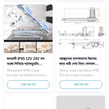
IP65 waterproof structure and
8000N heavy-duty thrust, and
12V/24V dual voltage
IP65 waterproof structure.
compatibility, this actuator is
Designed specifically for
specifically designed for
electric hospital bed
hospital nursing beds,
applications including leg
adjustable medical ...
lifting, back tilting, and overall
...
জলরোধী IP65 12V 24V কম
স্বাস্থ্যসেবা হাসপাতালের বিছানার
নয়েজ লিনিয়ার অ্যাকচুয়েটর
জন্য ভারী লোড নিম্ন গোলমাল
8000N মেডিকেল ইলেকট্রিক
আইপি 65 বৈদ্যুতিক রৈখিক
Waterproof IP65 Linear
Heavy Load Low Noise IP65
বেডের জন্য
actuator 8000N 12V 24V
Actuator for Medical Electric
Electric Linear Actuator
Beds TOMUU waterproof IP65
TOMUU electric linear
linear actuator features a low
সেরা দাম পান
actuator integrates 8000N
সেরা দাম পান
noise motor with 8000N rated
thrust with IP65 waterproof
thrust and 12V/24V adaptable
protection and 12V/24V dual
voltage. Precisely designed
voltage compatibility.
for medical electric beds,
Perfectly designed for
hospital adjustable beds, and
healthcare hospital beds,