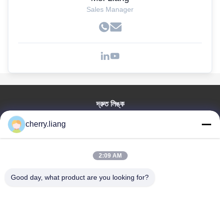
Sales Manager
দ্রুত লিঙ্ক
বাড়ি
cherry.liang
পণ্য
VR প্রদর্শন
2:09 AM
আমাদের সম্পর্কে
আমাদের সাথে যোগাযোগ করুন
Good day, what product are you looking for?
খবর
সব ক্ষেত্রেই
সমর্থন