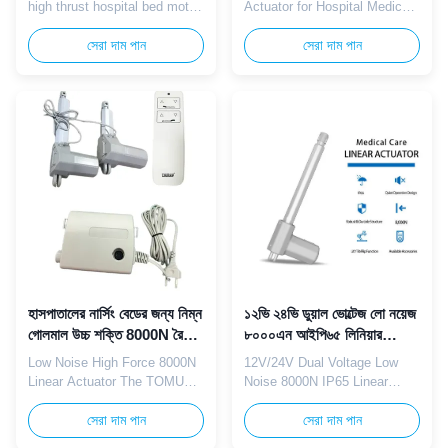
high thrust hospital bed motor
Actuator for Hospital Medical
is specifically engineered for
Lifting Beds The TOMUU U7K
medical care beds, delivering
সেরা দাম পান
silent linear actuator serves
সেরা দাম পান
powerful and stable linear
as the core lifting component
motion to support smooth
for hospital patient beds and
adjustment of bed height,
medical nursing equipment.
backrest, and leg rest.
This 24V DC unit delivers
Equipped with a integrated
gentle adjustable thrust with
control box, it enables easy
ultra-quiet internal gears to
operation and precise ...
avoid disturbing ...
হাসপাতালের নার্সিং বেডের জন্য নিম্ন
১২ভি ২৪ভি ডুয়াল ভোল্টেজ লো নয়েজ
গোলমাল উচ্চ শক্তি 8000N রৈখিক
৮০০০এন আইপি৬৫ লিনিয়ার
actuator IP65 12V 24V
অ্যাকচুয়েটর ইলেকট্রিক হসপিটাল
Low Noise High Force 8000N
12V/24V Dual Voltage Low
বেডের জন্য
Linear Actuator The TOMUU
Noise 8000N IP65 Linear
linear actuator delivers 8000N
Actuator TOMUU 12V/24V
powerful thrust with smooth,
সেরা দাম পান
dual voltage linear actuator
সেরা দাম পান
silent movement. Built with
combines low noise operation,