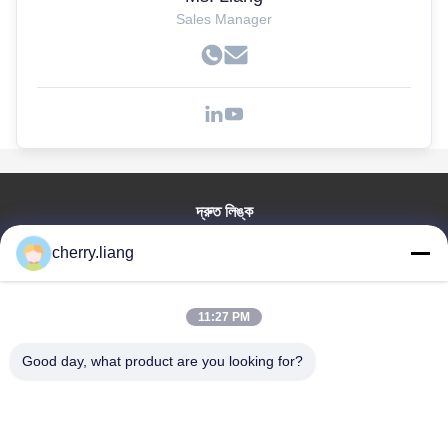
Sales Manager
দ্রুত লিঙ্ক
বাড়ি
cherry.liang
পণ্য
VR প্রদর্শন
11:27 PM
আমাদের সম্পর্কে
আমাদের সাথে যোগাযোগ করুন
Good day, what product are you looking for?
খবর
সব ক্ষেত্রেই
সমর্থন