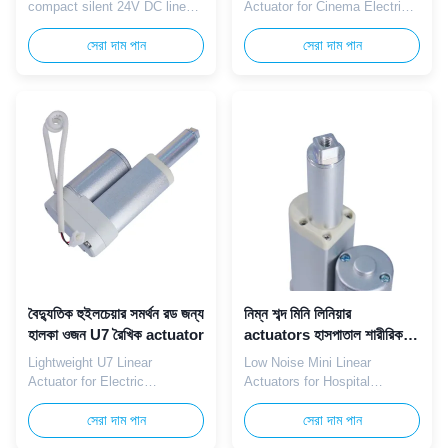
compact silent 24V DC linear
Actuator for Cinema Electric
actuator specially designed
Recliner Seat Back
for headrest adjustment in
সেরা দাম পান
Adjustment The TOMUU U7
সেরা দাম পান
sofas, lift chairs, and office lift
silent smooth linear actuator
tables. It delivers max. 2500N
is designed for precise
push and 1500N pull force,
backrest tilt angle adjustment
with no‑load speed 8–25
in commercial cinema and
mm/s, full‑load speed 5–15
theater reclining seats.
mm/s, noise ≤52dB, 10% duty
Featuring low-medium thrust
cycle, and compact ...
of 500N-1200N, it delivers
gentle pushing ...
বৈদ্যুতিক হুইলচেয়ার সমর্থন রড জন্য
নিম্ন শব্দ মিনি লিনিয়ার
হালকা ওজন U7 রৈখিক actuator
actuators হাসপাতাল শারীরিক
চিকিত্সা পুনর্বাসন বিছানা
Lightweight U7 Linear
Low Noise Mini Linear
Actuator for Electric
Actuators for Hospital
Wheelchair Support Rods The
Physical Therapy
TOMUU U7 lightweight linear
সেরা দাম পান
Rehabilitation Beds Low-noise
সেরা দাম পান
actuator precisely adjusts
mini linear actuators with IP66