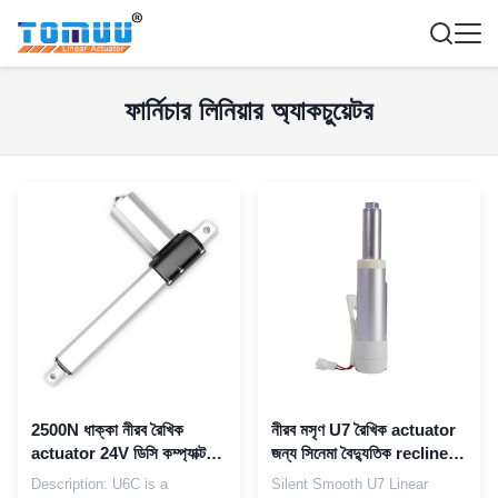
ফার্নিচার লিনিয়ার অ্যাকচুয়েটর
2500N ধাক্কা নীরব রৈখিক
নীরব মসৃণ U7 রৈখিক actuator
actuator 24V ডিসি কম্প্যাক্ট
জন্য সিনেমা বৈদ্যুতিক recliner
ডিজাইন জন্য recliner চেয়ার
আসন পিছন সমন্বয়
Description: U6C is a
Silent Smooth U7 Linear