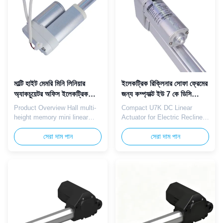
reduced replacement
environments. The smooth
frequency, Hall sensor for
easy-clean shell wipes ...
fixed ...
মাল্টি হাইট মেমরি মিনি লিনিয়ার
ইলেকট্রিক রিক্লিনার সোফা ফ্রেমের
অ্যাকচুয়েটর অফিস ইলেকট্রিক
জন্য কম্প্যাক্ট ইউ 7 কে ডিসি
স্ট্যান্ডিং ডেস্ক
লিনিয়ার অ্যাকুয়েটর
Product Overview Hall multi-
Compact U7K DC Linear
height memory mini linear
Actuator for Electric Recliner
actuators with IP65 anti-spill
Sofa Frames The TOMUU
housing deliver 400N lifting
সেরা দাম পান
U7K mini silent linear actuator
সেরা দাম পান
force for modern office
is designed for precise
electric standing desks. Safe
adjustment of backrest and
12V/24V indoor low voltage
footrest positions in electric
operation with slim embedded
recliners and massage chairs.
handset supporting 3-4 preset
Operating on 12V DC power, it
height memory functions.
delivers a smooth 500N thrust
Customizable stroke ...
for gentle furniture ...