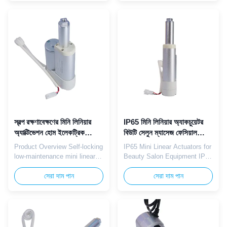
backrest and footrest support
easy-clean housing deliver
angles on intelligent electric
gentle 400N thrust for hospital
wheelchairs. With medium
and rehabilitation center
thrust ranging from 300N to
physical therapy exercise
1000N, it perfectly matches
beds. These 24V medical-
wheelchair frame
safe low voltage actuators
requirements ...
feature smooth ...
স্বল্প রক্ষণাবেক্ষণের মিনি লিনিয়ার
IP65 মিনি লিনিয়ার অ্যাকচুয়েটর
অ্যাক্টিভেশন হোম ইলেকট্রিক
বিউটি সেলুন ম্যাসেজ ফেসিয়াল
ফিটনেস বেঞ্চ
লিফটিং বেড
Product Overview Self-locking
IP65 Mini Linear Actuators for
low-maintenance mini linear
Beauty Salon Equipment IP65
actuators with IP65 sweat-
sweat and cosmetic liquid
proof rating supply 400N
সেরা দাম পান
resistant mini linear actuators
সেরা দাম পান
adjustable thrust for home
with 400N gentle thrust lift
gym electric adjustable
beauty salon massage and
fitness benches. Features
facial treatment beds. 12V
12V household safe voltage,
indoor low voltage ensures
wear-resistant lead screw for
safe operation in salon