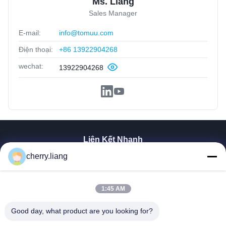
Ms. Liang
Sales Manager
E-mail:
info@tomuu.com
Điện thoại:
+86 13922904268
wechat:
13922904268
Liên Kết Nhanh
cherry.liang
Nhà
Sản Phẩm
Hướng Dẫn VR
1:45 AM
Về Chúng Tôi
Liên Hệ Chúng Tôi
Good day, what product are you looking for?
Tin Tức