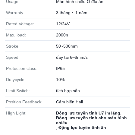
Usage:
Màn hình chiếu Ổ đĩa ẩn
Warranty:
3 tháng ~ 1 năm
Rated Voltage:
12/24V
Max. load:
2000n
Stroke:
50~500mm
Speed:
đầy tải 6~8mm/s
Protection class:
IP65
Dutycycle:
10%
Limit Switch:
tích hợp sẵn
Position Feedback:
Cảm biến Hall
High Light:
Động lực tuyến tính U7 im lặng
,
Động lực tuyến tính cho màn hình
chiếu
,
Động lực tuyến tính ẩn