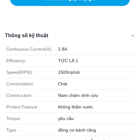
Thông số kỹ thuật
Continuous Current(A):
2.8A
Efficiency:
TỨC LÀ 1
Speed(RPM):
1500r/phút
Commutation:
Chải
Construction:
Nam châm vĩnh cửu
Protect Feature:
không thấm nước
Torque:
yêu cầu
Type:
động cơ bánh răng