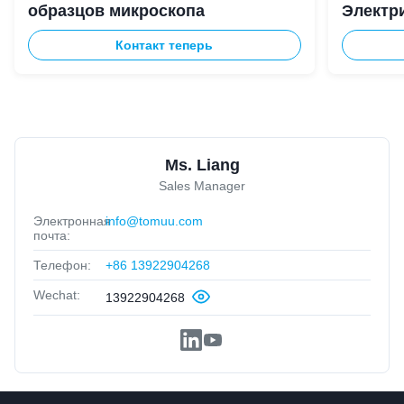
образцов микроскопа
Электри
Регули
Контакт теперь
Ms. Liang
Sales Manager
Электронная
info@tomuu.com
почта:
Телефон:
+86 13922904268
Wechat:
13922904268