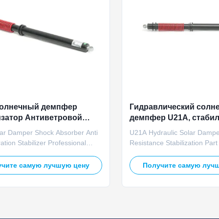
олнечный демпфер
Гидравлический солн
затор Антиветровой
демпфер U21A, стаби
аситель для Системы
ветроустойчивости д
ar Damper Shock Absorber Anti
U21A Hydraulic Solar Damp
ного Трекера
оборудования солнеч
ation Stabilizer Professional
Resistance Stabilization Part
трекера
c shock absorber engineered
Tracking Equipment The U21
ly for solar tracker systems,
solar damper serves as a co
чите самую лучшую цену
Получите самую луч
to resist strong wind vibrations
resistance component for PV
ress mechanical shaking for
equipment, utilizing optimize
stability in photovoltaic power
hydraulic structure to absorb
n equipment. Key ...
impact, control abnormal vibra