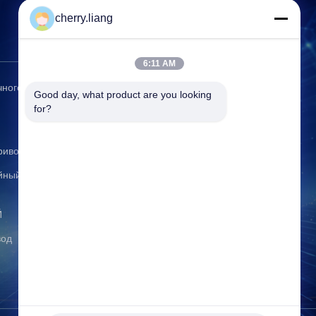
cherry.liang
Свяжитесь мы
6:11 AM
чного
Адрес:
Здание 1, № 1, улица Чунке,
Good day, what product are you looking 
Промышленный парк Шичонг, город
for?
Дунгуань, провинция Гуандун, Китай,
523345
риводы
Телефон:
86-0769-81818175
йный
Электронная почта:
info@tomuu.com
Й
Рабочее время:
08:00-17:30
вод
Спросите сейчас