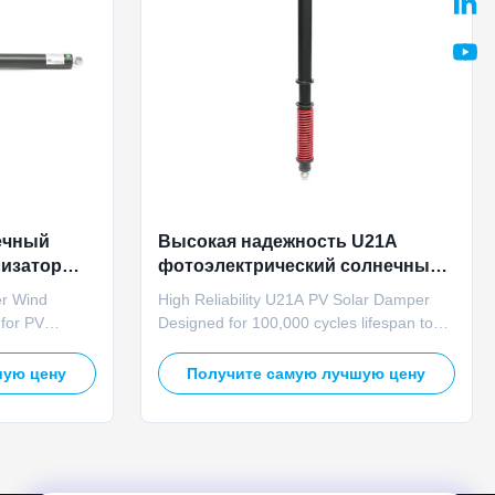
ечный
Высокая надежность U21A
лизатор
фотоэлектрический солнечный
ля
амортизатор 100000 циклов
er Wind
High Reliability U21A PV Solar Damper
ного
 for PV
Designed for 100,000 cycles lifespan to
A hydraulic
meet the long-term operational
re wind
requirements of solar plants, providing
шую цену
Получите самую лучшую цену
 tracking
stable anti-wind vibration protection for
d internal
automatic tracking systems. Product
 external wind
Overview Engineered with high reliability
tion, ...
standards, the U21A PV solar ...