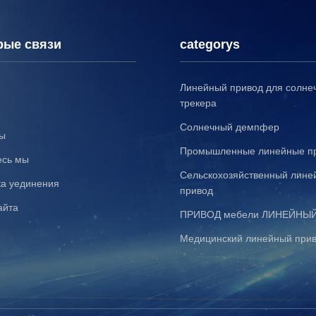
рые связи
categorys
Линейный привод для солне
трекера
Солнечный демпфер
ты
Промышленные линейные п
есь мы
Сельскохозяйственный лине
ка уединения
привод
айта
ПРИВОД мебели ЛИНЕЙНЫ
Медицинский линейный при