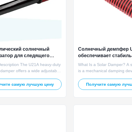
лический солнечный
Солнечный демпфер 
затор для следящего
обеспечивает стабил
 амортизатор для
характеристики демп
Description The U21A heavy-duty
What Is a Solar Damper? A 
ных систем слежения
для системы слежени
 damper offers a wide adjustable
is a mechanical damping dev
ge to fit different solar tracker
solar tracking systems to abs
 and installation spaces. It
and reduce excessive move
чите самую лучшую цену
Получите самую луч
strong damping force to stabilize
by wind loads and dynamic f
, resist wind disturbance,
a linear actuator, which drive
accurate tracking angles, and
movement of the solar tracke
liably ...
damper controls and ...