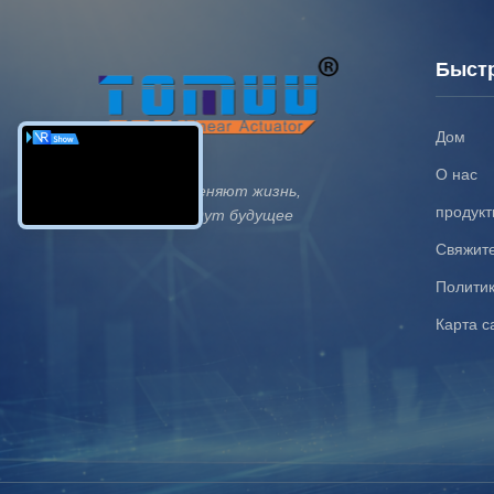
Быст
Дом
О нас
Технологии меняют жизнь,
продук
инновации ведут будущее
Свяжит
Полити
Карта с