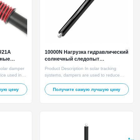
U21A
10000N Нагрузка гидравлический
ьные
солнечный следопыт
фирования
амортизатор высокоточность
solar damper
Product Description In solar tracking
я
солнечные панели
ice used in
systems, dampers are used to reduce
амортизаторы
orb vibration
oscillations and vibrations that can occur
ment caused
due to wind loads or sudden movements
шую цену
Получите самую лучшую цену
orces. Unlike
of the tracking mechanism. These
s the
dampers help maintain the stability and
r, a solar
accuracy of the solar panels by absorbing
and dissipating the kinetic ...