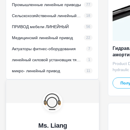
Промышленные линейные приводы
77
Сельскохозяйственный линейный привод
18
ПРИВОД мебели ЛИНЕЙНЫЙ
56
Медицинский линейный привод
22
Гидрав
Актуаторы фитнес-оборудования
7
аморти
линейный силовой установщик тяжелой работы
1
10000N
Product 
солнеч
hydraulic
микро- линейный привод
11
stroke ran
structures
Полу
provides 
PV panels
maintain 
perform re
Ms. Liang