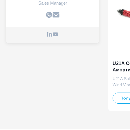
Sales Manager
U21A С
Аморти
Виброг
U21A Sol
Солнеч
Wind Vibr
hydrauli
specifical
Полу
designed 
and supp
enhanced 
generatio