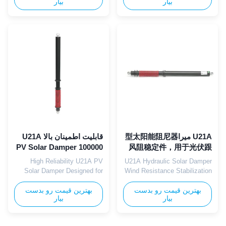
بیار
بیار
engineered specifically for
can occur due to wind loads
solar tracker systems,
or sudden movements of the
designed to resist strong wind
tracking mechanism. These
vibrations and suppress
dampers help maintain the
mechanical shaking for
stability and accuracy of the
enhanced stability in
solar panels by absorbing and
photovoltaic power generation
dissipating the kinetic ...
equipment. Key ...
U21A میرا型太阳能阻尼器
قابلیت اطمینان بالا U21A
PV Solar Damper 100000
风阻稳定件，用于光伏跟
踪设备
چرخه عمر برای نیروگاه
High Reliability U21A PV
U21A Hydraulic Solar Damper
خورشیدی
Solar Damper Designed for
Wind Resistance Stabilization
100,000 cycles lifespan to
Part for PV Tracking
Equipment The U21A
بهترین قیمت رو بدست
بهترین قیمت رو بدست
meet the long-term operational
بیار
بیار
requirements of solar plants,
hydraulic solar damper serves
providing stable anti-wind
as a core wind resistance
vibration protection for
component for PV tracking