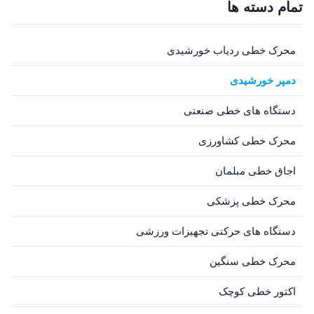
automatic tracking systems.
equipment, utilizing optimized
تمام دسته ها
Product Overview Engineered
internal hydraulic structure to
with high reliability standards,
absorb external wind impact,
the U21A PV solar ...
control abnormal vibration, ...
محرک خطی ردیاب خورشیدی
دمپر خورشیدی
دستگاه های خطی صنعتی
محرک خطی کشاورزی
اجاق خطی مبلمان
محرک خطی پزشکی
دستگاه های حرکتی تجهیزات ورزشی
محرک خطی سنگین
اکتور خطی کوچک