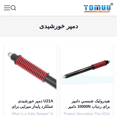
دمپر خورشیدی
هيدروليک شمسي دامپر
U21A دمپر خورشیدی
برای ردیاب 10000N دامپر
عملکرد پایدار میرایی برای
برای سیستم های ردیابی
سیستم ردیابی
What Is a Solar Damper? A
Product Description The U21A