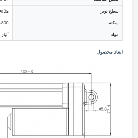
سطح نویز
≤60dB
سکته
50-800 میل
مواد
آلیاژ 
ابعاد محصول