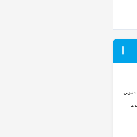
محرک خطی بی صدا TOMUU U7 برای درایو تلسکوپی مخفی صفحه نمایش های پروجکشن اداری طراحی شده است. با ظرفیت رانش کم 200-600 نیوتن،
مدت