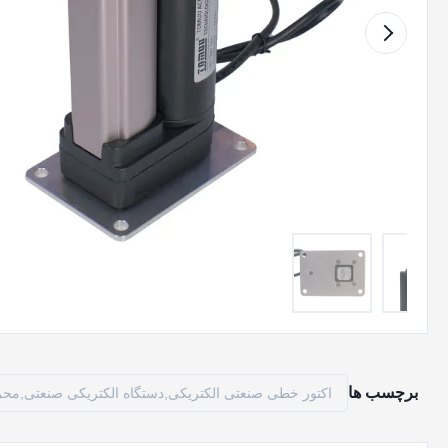
برچسب ها
اکتور خطی صنعتی الکتریکی,دستگاه الکتریکی صنعتی,م