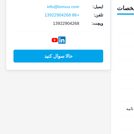
ایمیل:
info@tomuu.com
خصات
تلفن:
+86 13922904268
ویچت:
13922904268
حالا سوال کنيد