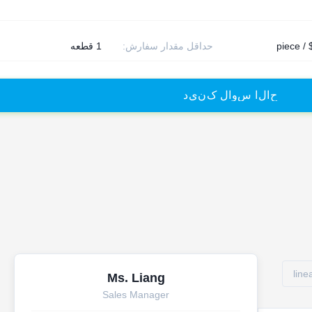
$
حداقل مقدار سفارش:
1 قطعه
ح
ا
ل
ا
س
و
ا
ل
ک
ن
ي
د
line
Ms. Liang
Sales Manager