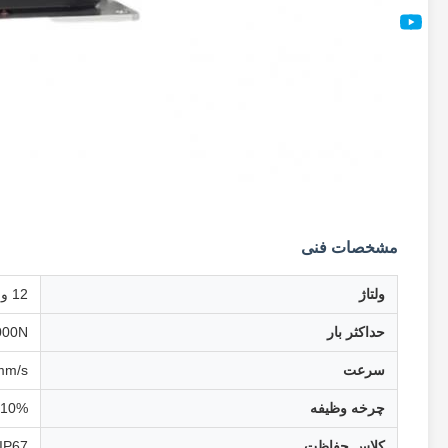
مشخصات فنی
ولتاژ
12 ولت DC / 24 ولت DC
حداکثر بار
000N
سرعت
mm/s
چرخه وظیفه
10%
کلاس حفاظت
/IP67