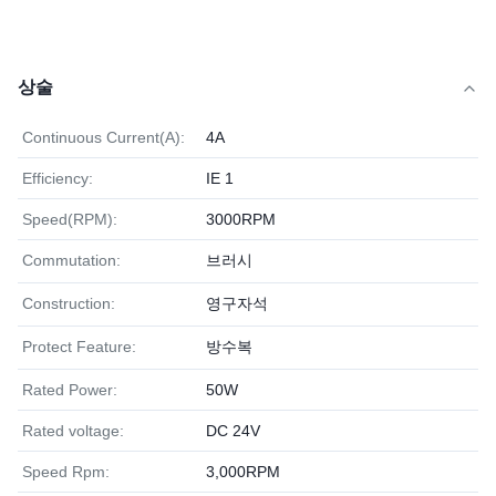
상술
Continuous Current(A):
4A
Efficiency:
IE 1
Speed(RPM):
3000RPM
Commutation:
브러시
Construction:
영구자석
Protect Feature:
방수복
Rated Power:
50W
Rated voltage:
DC 24V
Speed Rpm:
3,000RPM