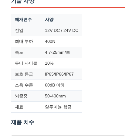
기술 사양
매개변수
사양
전압
12V DC / 24V DC
최대 부하
400N
속도
4.7-25mm/초
듀티 사이클
10%
보호 등급
IP65/IP66/IP67
소음 수준
60dB 이하
뇌졸중
50-400mm
재료
알루미늄 합금
제품 치수