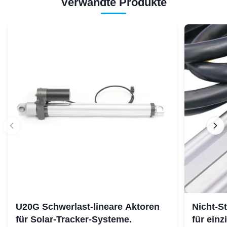
Verwandte Produkte
U20G Schwerlast-lineare Aktoren
Nicht-S
für Solar-Tracker-Systeme.
für ein