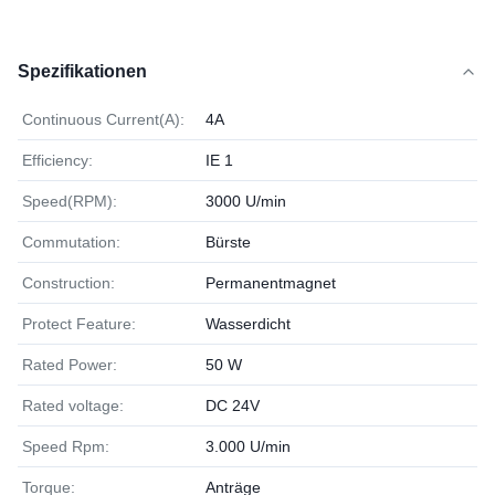
Spezifikationen
Continuous Current(A):
4A
Efficiency:
IE 1
Speed(RPM):
3000 U/min
Commutation:
Bürste
Construction:
Permanentmagnet
Protect Feature:
Wasserdicht
Rated Power:
50 W
Rated voltage:
DC 24V
Speed Rpm:
3.000 U/min
Torque:
Anträge