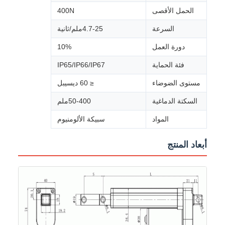
الحمل الأقصى
400N
السرعة
4.7-25ملم/ثانية
دورة العمل
10%
فئة الحماية
IP65/IP66/IP67
مستوى الضوضاء
≤ 60 ديسيبل
السكتة الدماغية
50-400ملم
المواد
سبيكة الألومنيوم
أبعاد المنتج