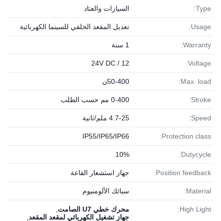
Type:
السيارات والعتاد
Usage:
تعديل المقعد الخلفي للسينما الكهربائية
Warranty:
1 سنة
12 / 24V DC
Voltage:
Max. load:
50-400ن
Stroke:
0-400 مم حسب الطلب
Speed:
4.7-25 ملم/ثانية
IP55/IP65/IP66
Protection class:
10%
Dutycycle:
Position feedback:
جهاز استشعار القاعة
Material:
سبائك الألومنيوم
High Light:
محرك خطي U7 الصامت
,
جهاز تشغيل الكهربائي لمقعد المقعد
,