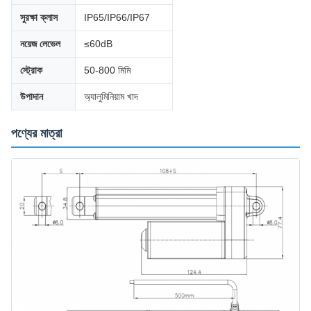
সুরক্ষা ক্লাস
IP65/IP66/IP67
নয়েজ লেভেল
≤60dB
স্ট্রোক
50-800 মিমি
উপাদান
অ্যালুমিনিয়াম খাদ
পণ্যের মাত্রা