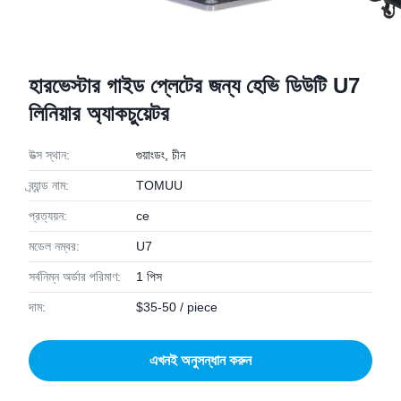
হারভেস্টার গাইড প্লেটের জন্য হেভি ডিউটি ​​U7
লিনিয়ার অ্যাকচুয়েটর
উত্স স্থান:
গুয়াংডং, চীন
ব্র্যান্ড নাম:
TOMUU
প্রত্যয়ন:
ce
মডেল নম্বর:
U7
সর্বনিম্ন অর্ডার পরিমাণ:
1 পিস
দাম:
$35-50 / piece
এখনই অনুসন্ধান করুন