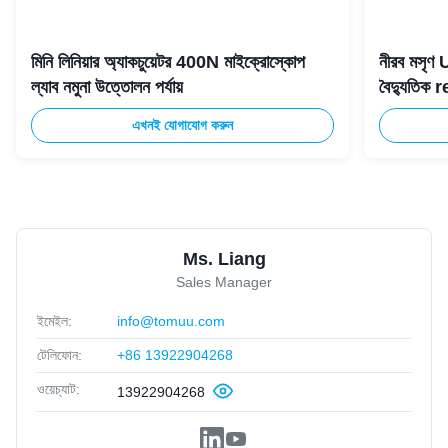
মিনি লিনিয়ার অ্যাকচুয়েটর 400N মাইক্রোস্কোপ
নীরব মসৃণ 
ল্যাব নমুনা উত্তোলন পর্যায়
বৈদ্যুতিক 
এখনই যোগাযোগ করুন
Ms. Liang
Sales Manager
ইমেইল:
info@tomuu.com
টেলিফোন:
+86 13922904268
ওয়েচ্যাট:
13922904268