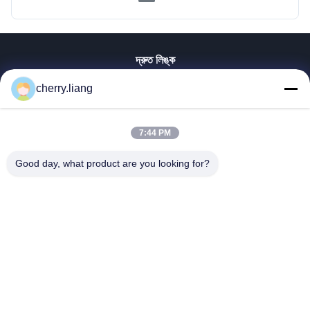
দ্রুত লিঙ্ক
বাড়ি
cherry.liang
পণ্য
VR প্রদর্শন
7:44 PM
আমাদের সম্পর্কে
আমাদের সাথে যোগাযোগ করুন
Good day, what product are you looking for?
খবর
সব ক্ষেত্রেই
সমর্থন
Dongguan TOMUU Actuator Technology Co., Ltd.
86-0769-81818175
info@tomuu.com