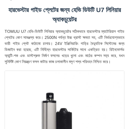
হারভেস্টার গাইড প্লেটের জন্য হেভি ডিউটি ​​U7 লিনিয়ার
অ্যাকচুয়েটর
TOMUU U7 হেভি-ডিউটি ​​লিনিয়ার অ্যাকচুয়েটর সঠিকভাবে হারভেস্টার ম্যাটেরিয়াল গাইড
প্লেটের কোণ সামঞ্জস্য করে। 2500N পর্যন্ত উচ্চ থ্রাস্ট ক্ষমতা সহ, এটি নির্ভরযোগ্যভাবে
ভারী গাইড প্লেট কাঠামো চালায়। 24V ইঞ্জিনিয়ারিং গাড়ির বৈদ্যুতিক সিস্টেমের জন্য
ডিজাইন করা হয়েছে, এটি নির্বিঘ্নে হারভেস্টার সার্কিটের সাথে একত্রিত হয়। রিইনফোর্সড
অ্যান্টি-শক এবং ডাস্টপ্রুফ নির্মাণ ফসলের খড়ের ধুলো এবং মাঠের কম্পন সহ্য করে, যখন
সুনির্দিষ্ট কোণ নিয়ন্ত্রণ ফসল কাটার কাজ চলাকালীন মসৃণ শস্য পরিবহন নিশ্চিত করে।