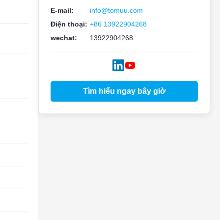
E-mail:
info@tomuu.com
Điện thoại:
+86 13922904268
wechat:
13922904268
Tìm hiểu ngay bây giờ