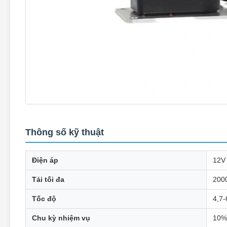
Thông số kỹ thuật
Điện áp
12V
Tải tối đa
200
Tốc độ
4,7
Chu kỳ nhiệm vụ
10%