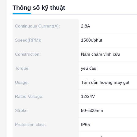
Thông số kỹ thuật
Continuous Current(A):
2.8A
Speed(RPM):
1500r/phút
Construction:
Nam châm vĩnh cửu
Torque:
yêu cầu
Usage:
Tấm dẫn hướng máy gặt
Rated Voltage:
12/24V
Stroke:
50~500mm
Protection class:
IP65