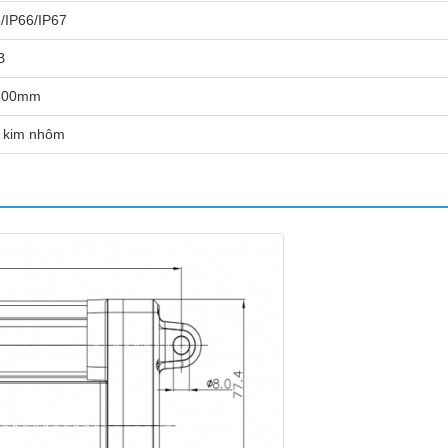
/IP66/IP67
B
800mm
 kim nhôm