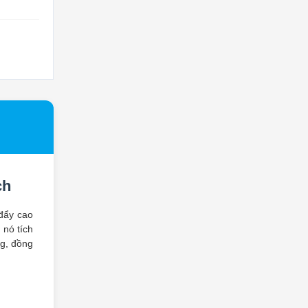
ch
đẩy cao
 nó tích
ng, đồng