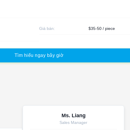
Giá bán:
$35-50 / piece
T
ì
m
h
i
ể
u
n
g
a
y
b
â
y
g
i
ờ
Ms. Liang
Sales Manager