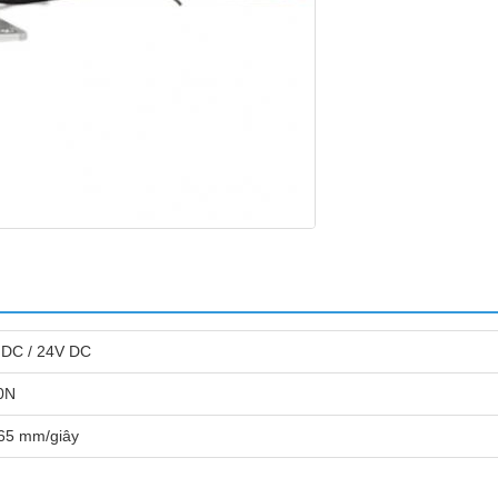
 DC / 24V DC
0N
-65 mm/giây