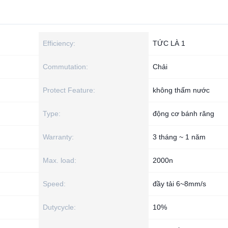
Efficiency:
TỨC LÀ 1
Commutation:
Chải
Protect Feature:
không thấm nước
Type:
động cơ bánh răng
Warranty:
3 tháng ~ 1 năm
Max. load:
2000n
Speed:
đầy tải 6~8mm/s
Dutycycle:
10%