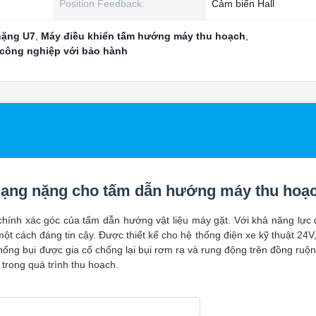
Position Feedback:
Cảm biến Hall
nặng U7
,
Máy điều khiển tấm hướng máy thu hoạch
,
 công nghiệp với bảo hành
7 hạng nặng cho tấm dẫn hướng máy thu hoạ
hính xác góc của tấm dẫn hướng vật liệu máy gặt. Với khả năng lực 
t cách đáng tin cậy. Được thiết kế cho hệ thống điện xe kỹ thuật 24V,
ống bụi được gia cố chống lại bụi rơm rạ và rung động trên đồng ruộ
 trong quá trình thu hoạch.